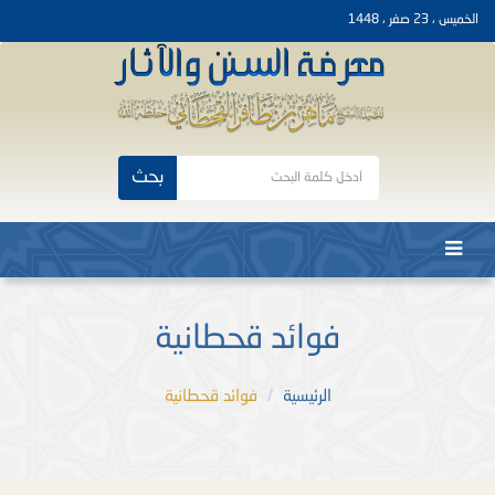
الخميس ، 23 صفر ، 1448
بحث
فوائد قحطانية
الرئيسية
فوائد قحطانية