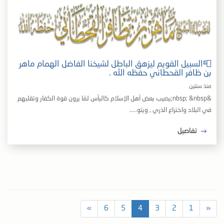
📮السبيل القويم ليزهق الباطل لشيخنا الفاضل الهمام ماهر
بن ظافر القحطاني حفظه الله .
منذ سنتين
&nbsp; &nbsp;يصيب بعض أهل الإسلام كاليأس لمّا يرون قوة الكفار وتقلبهم
في البلاد واختراع الذري , ويتو.....
تفاصيل
»
6
5
4
3
2
1
«