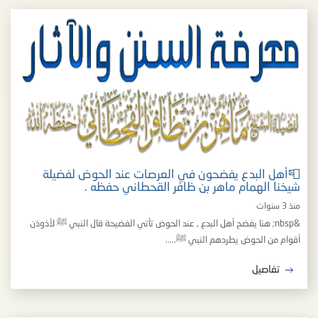
📮أهل البدع يفضحون في العرصات عند الحوض لفضيلة
شيخنا الهمام ماهر بن ظافر القحطاني حفظه .
منذ 3 سنوات
&nbsp; هنا يفضح أهل البدع , عند الحوض تأتي الفضيحة قال النبي ﷺ لأذوذن
أقوام من الحوض يطردهم النبي ﷺ.....
تفاصيل