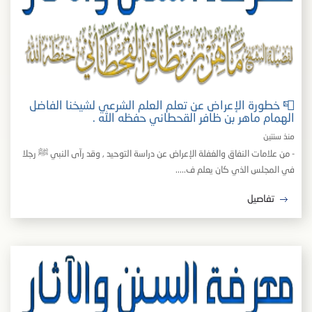
📮 خطورة الإعراض عن تعلم العلم الشرعي لشيخنا الفاضل
الهمام ماهر بن ظافر القحطاني حفظه الله .
منذ سنتين
- من علامات النفاق والغفلة الإعراض عن دراسة التوحيد , وقد رآى النبي ﷺ رجلا
في المجلس الذي كان يعلم ف.....
تفاصيل