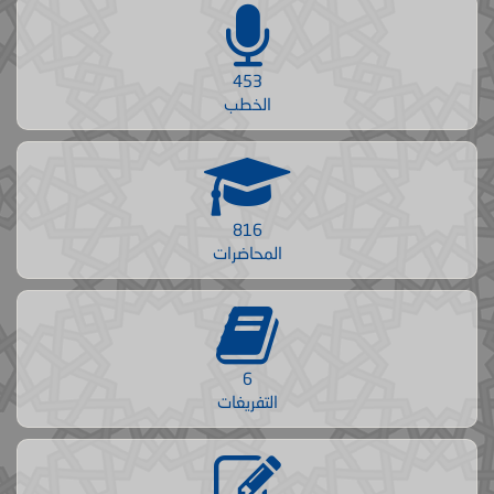
453
الخطب
816
المحاضرات
6
التفريغات