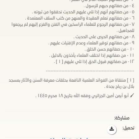
٤ - من صفاتهم حبهم للرسول .
٥ - من صفاتهم أنهم إذا تلي عليهم الحديث تحققوا من ثبوته .
٦ - من صفاتهم تعلم العقيدة والمنهج من كتب السلف المعتمدة .
٧ - من صفاتهم الرجوع للعلماء الراسخين في الفتن والفزع إليهم لم يرجعوا
للمجاهيل .
٨ - من صفاتهم الحرص على الحديث .
٩ - من صفاتهم توقير العلماء وعدم الإفتيات عليهم .
١٠ - من صفاتهم حسن الخلق .
١١ - من صفاتهم إذا اختلف العلماء يأخذون بالدليل .
١٢- من صفاتهم قبول الحق إذا تلي عليهم [ ١ ] .
---------------------------------------------------------
[ ١ ] منتقاة من الفوائد العلمية النافعة بحلقات معرفة السنن والآثار بمسجد
بلال بن رباح بجدة .
🖌 أبو أيمن أمين الجزائري وفقه الله بتاريخ ١٨ محرم ١٤٤٥ .
مشاركة:
تحميل: