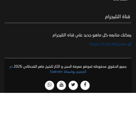
‏ قناة التليجرام
يمكنك متابعه كل ماهو جديد علي قناه التليجرام
https://t.me/AsSunan
جميع الحقوق محفوظه لموقع معرفة السنن و الآثار للشيخ ماهر القحطاني 2026
تم
الصميم بواسطة Sweven