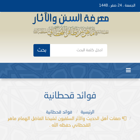
الجمعة ، 24 صفر ، 1448
بحث
فوائد قحطانية
الرئيسية
فوائد قحطانية
📮 صفات أهل الحديث والأثر السلفيون لشيخنا الفاضل الهمام ماهر
القحطاني حفظه الله .