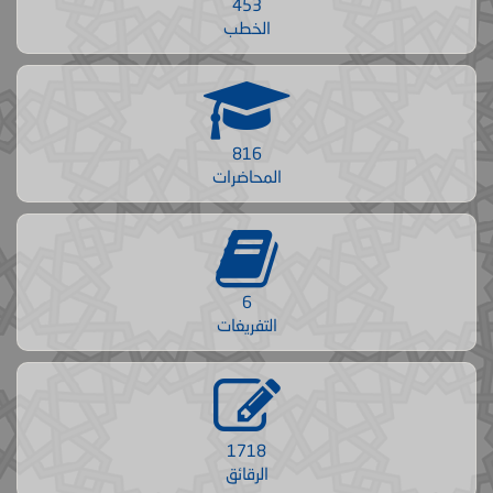
453
الخطب
816
المحاضرات
6
التفريغات
1718
الرقائق