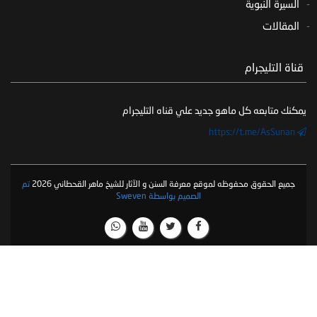
السيرة النبوية
المقالات
‏ قناة التليجرام
يمكنك متابعه كل ماهو جديد علي قناه التليجرام
https://t.me/AsSunan
جميع الحقوق محفوظه لموقع معرفة السنن و الآثار للشيخ ماهر القحطاني 2026
تم
الصميم بواسطة Sweven