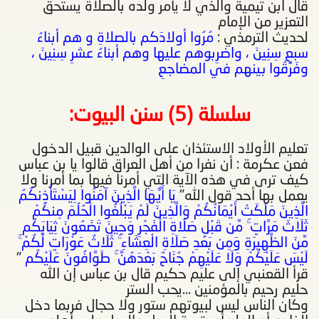
قال ابن تيمية والذي لا يأمر ولده بالصلاة يستحق
التعزير من الإمام
لحديث الترمذي :
مُرُوا أولادَكم بالصلاةِ و هم أبناءُ
سبعِ سِنِينَ ، واضرِبوهم عليها وهم أبناءُ عشرِ سِنِينَ ،
وفَرِّقُوا بينهم في المضاجعِ
سلسلة (5) سنن البيوت
:
تعليم الأولاد الاستئذان على الوالدين قبيل الدخول
فعن عكرمة : أن نفرا من أهل العراق قالوا يا بن عباس
كيف ترى في هذه الآية التي أمرنا فيها بما أمرنا ولا
يعمل بها أحد قول الله"
يَا أَيُّهَا الَّذِينَ آمَنُوا لِيَسْتَأْذِنكُمُ
الَّذِينَ مَلَكَتْ أَيْمَانُكُمْ وَالَّذِينَ لَمْ يَبْلُغُوا الْحُلُمَ مِنكُمْ
ثَلَاثَ مَرَّاتٍ ۚ مِّن قَبْلِ صَلَاةِ الْفَجْرِ وَحِينَ تَضَعُونَ ثِيَابَكُم
مِّنَ الظَّهِيرَةِ وَمِن بَعْدِ صَلَاةِ الْعِشَاءِ ۚ ثَلَاثُ عَوْرَاتٍ لَّكُمْ ۚ
لَيْسَ عَلَيْكُمْ وَلَا عَلَيْهِمْ جُنَاحٌ بَعْدَهُنَّ ۚ طَوَّافُونَ عَلَيْكُم
"
قرأ القعنبي إلى عليم حكيم قال بن عباس إن الله
حليم رحيم بالمؤمنين ...يحب الستر
وكان الناس ليس لبيوتهم ستور ولا حجال فربما دخل