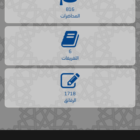
816
المحاضرات
6
التفريغات
1718
الرقائق