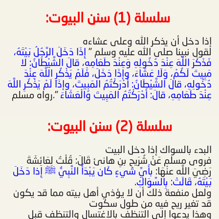
‏ سلسلة (1) سنن البيوت
:
إذا دخل أن يذكر الله وعلى عشاءه
لقول نبينا صلى الله عليه وسلم "
إِذَا دَخَلَ الرَّجُلُ بَيْتَهُ،
فَذَكَرَ اللَّهَ عِنْدَ دُخُولِهِ وَعِنْدَ طَعَامِهِ، قالَ الشَّيْطَانُ: لا
مَبِيتَ لَكُمْ، وَلَا عَشَاءَ، وإذَا دَخَلَ، فَلَمْ يَذْكُرِ اللَّهَ عِنْدَ
دُخُولِهِ، قالَ الشَّيْطَانُ: أَدْرَكْتُمُ المَبِيتَ، وإذَا لَمْ يَذْكُرِ اللَّهَ
عِنْدَ طَعَامِهِ، قالَ: أَدْرَكْتُمُ المَبِيتَ وَالْعَشَاءَ
".رواه مسلم
سلسلة (2) سنن البيوت
:
البدء بالسواك إذا دخل البيت
فروى مسلم عَنْ شُرَيحِ بنِ هانئ قَالَ: قُلْتُ لِعَائِشَةَ
رَضِيَ اللَّه عنْهَا:
بأَيِّ شيءٍ كَان يَبْدَأُ النَّبِيُّ ﷺ إِذا دَخَلَ
بَيْتَهُ، قَالَتْ: بِالسِّوَاكِ
.
ولعل منفعة ذلك أن لا يؤذي أهل بيته مما قد يكون
قد تغير ريح فيه من طول سكوت
‏وهذا يدعوا إلى التنظف بالاغتسال والتنظف قبل