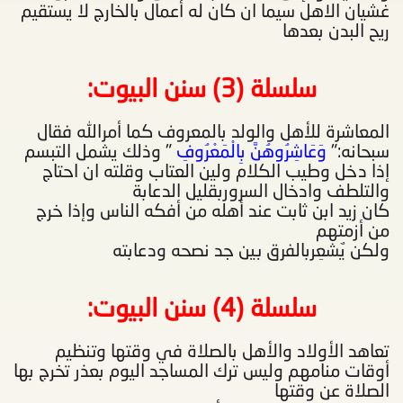
غشيان الاهل سيما ان كان له أعمال بالخارج لا يستقيم
ريح البدن بعدها
سلسلة (3) سنن البيوت
:
المعاشرة للأهل والولد بالمعروف كما أمرالله فقال
سبحانه:"
وَعَاشِرُوهُنَّ بِالْمَعْرُوفِ
" وذلك يشمل التبسم
إذا دخل وطيب الكلام ولين العتاب وقلته ان احتاج
والتلطف وادخال السروربقليل الدعابة
كان زيد ابن ثابت عند أهله من أفكه الناس وإذا خرج
من أزمتهم
ولكن يٌشعِربالفرق بين جد نصحه ودعابته
سلسلة (4) سنن البيوت
:
تعاهد الأولاد والأهل بالصلاة في وقتها وتنظيم
أوقات منامهم وليس ترك المساجد اليوم بعذر تخرج بها
الصلاة عن وقتها