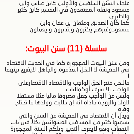
علماء السنن السلفيين والأولين كابن عباس وابن
مسعود ونقله المعتمدون في التفسير كابن كثير
والطبري
كما كان الصديق وعثمان بن عفان وابن
مسعودوغيرهم يكثرون ويتدبرون و يعملون
سلسلة (11) سنن البيوت
:
ومن سنن البيوت المهجورة كما في الحديث الاقتصاد
في المعيشة لا البخل المذموم والجاهل لايفرق بينهما
!
فالبخل منع الحق الواجب والاقتصاد الاقتصارعلى
الواجب بلا سرف أوكماليات
وليس من الواجب جعل مصروفا ماليا مثلا مستقلا
للولد والزوجة مادام انه إن طلبت وولدها ما تحتاج
وفره
ويدل أن الاقتصاد في المعيشة من السنن والتي
يسميها كثير من المسرفين العشوائيين بخلاً في باب
النفقات وهو لايعرف التدبير وتلكم السنة المهجورة