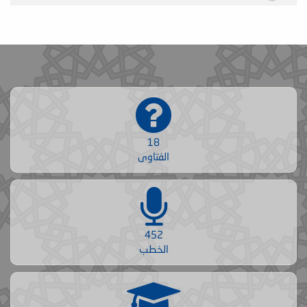
18
الفتاوى
452
الخطب