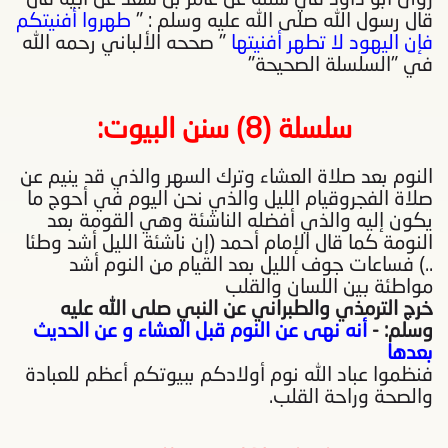
قال رسول الله صلى الله عليه وسلم : "
طهروا أفنيتكم
فإن اليهود لا تطهر أفنيتها
" صححه الألباني رحمه الله
في "السلسلة الصحيحة"
سلسلة (8) سنن البيوت
:
النوم بعد صلاة العشاء وترك السهر والذي قد ينيم عن
صلاة الفجروقيام الليل والذي نحن اليوم في أحوج ما
يكون إليه والذي أفضله الناشئة وهي القومة بعد
النومة كما قال الإمام أحمد (إن ناشئة الليل أشد وطئا
..) فساعات جوف الليل بعد القيام من النوم أشد
مواطئة بين اللسان والقلب
خرج الترمذي والطبراني عن النبي صلى الله عليه
وسلم: -
أنه نهى عن النوم قبل العشاء و عن الحديث
بعدها
فنظموا عباد الله نوم أولادكم ببيوتكم أعظم للعبادة
والصحة وراحة القلب.