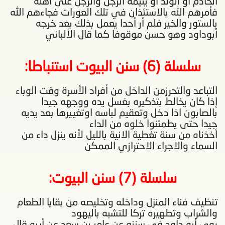
الخادم أو الولد أو يتيمة الرجل والرجل على أهله
فأمرهم الله بالاستئذان في تلك العورات فجاءهم الله
بالستور والخير فلم أر أحدا يعمل بذلك بعد خرجه
أبوداود وهو حسن موقوفا كما قال الألباني
سلسلة (6) سنن البيوت استنباطا
:
التباعد والتحرزمن الداخل من أفراد الأسرة وقت الوباء
إذا كان يخالط بتذكيره بغسل يده ووجهه جيدا
بالصابون اذا دخل وتعقيم لباسه اوتغييرها بعد يديه
جيدا حتى يطمئنوا خلوه من الداء
أخذناه من سنة تغطية الانية بالليل لأنه ينزل داء من
السماء والاجراء الاحترازي الممكن
سلسلة (7) سنن البيوت
:
تنظيف فناء المنزل وداخله وتخليصه من بقايا الطعام
والشراب وتطهيره تركا للتشبه باليهود
روى أبو داود في سننه عن عامر بن سعد عن أبيه قال