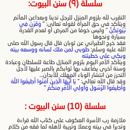
سلسلة (٩) سنن البيوت
:
التقرب لله بلزوم المنزل للرجل تدينا وبعداعن المأثم
ويتأكد في حق المرأة لقوله تعالى: "
وَقَرْنَ فِي
بُيُوتِكُنَّ
" وليس خوفا من المرض أو لعدم القدرة
بسيارة ونحوها
فقد خرج الطبراني عن ثوبان قال قال رسول الله صلى
الله عليه وسلم:
طوبى لمن ملك لسانه ووسعه بيته
وبكى على خطيئته
ويتأكد الأمر اليوم بلزوم المنازل طاعة للسلطان وعبادة
وسنة أخرى يضاعف بها ثوابكم بالصبر عليها لأجل
التحرز من انتشار الوباء المهلك للأبدان...
وقد قال الله تعالى: "
يَا أَيُّهَا الَّذِينَ آمَنُوا أَطِيعُوا اللَّهَ
وَأَطِيعُوا الرَّسُولَ وَأُولِي الْأَمْرِ مِنكُمْ
"
سلسلة (10) سنن البيوت :
ملازمة رب الأسرة العكوف على كتاب الله قراءة
وتدبرا في بيته وعملا وتربية لأهله لما فقه من كلام