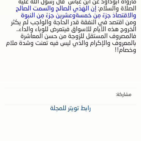
مارواه أبوداود عن ابن عباس قال رسول الله عليه
الصلاة والسلام:
إن الهَدْي الصالح والسمت الصالح
والاقتصادَ جزءٌ مِن خمسةوعشرين جزءً مِن النبوة
ومن اقتصد في النفقة قدر الحاجة والواجب لم يكثر
الخروج هذه الأيام للاسواق فيتعرض للوباء والداء..
فالمصروف المستقل للزوجة من حسن المعاشرة
بالمعروف والإكرام والذي ليس فيه تعنت وشدة ملام
وخصام!!
مشاركة:
رابط تويتر للمجلة