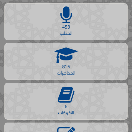
453
الخطب
816
المحاضرات
6
التفريغات