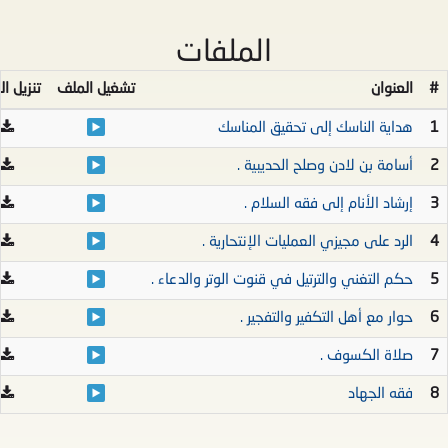
الملفات
#
العنوان
تشغيل الملف
تنزيل ا
1
هداية الناسك إلى تحقيق المناسك
2
أسامة بن لادن وصلح الحديبية .
3
إرشاد الأنام إلى فقه السلام .
4
الرد على مجيزي العمليات الإنتحارية .
5
حكم التغني والترتيل في قنوت الوتر والدعاء .
6
حوار مع أهل التكفير والتفجير .
7
صلاة الكسوف .
8
فقه الجهاد