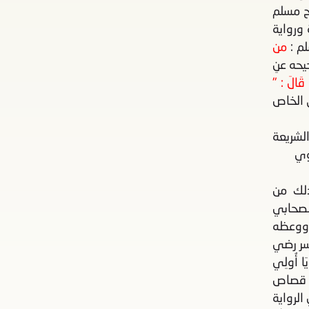
ح مسلم
ورواية
لم :
من
حه عنِ
؟ قَالَ : "
 الخاص
لشريعة
وي
ذلك من
لصحابي
 ووعظه
سر رضي
 أُولِي
لا قصاص
لرواية