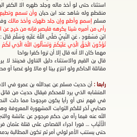
استثناء حتى لو أخذ ماله وجلد ظهره الا الكفر 
منقطع وله شاهد عند ابن حبان
وأن تسمع وتطيع 
مسلم
إسمع وأطع وإن جلد ظهرك وأخذ مالك
وفي 
رأى من أميره شيئا يكرهه فليصبر فإنه من خرج عن 
ابْنِ مَسْعُودٍ ، عَنِ النَّبِيِّ صَلَّى اللَّهُ عَلَيْهِ وَسَلَّمَ قَالَ :
تُؤَدُّونَ الْحَقَّ الَّذِي عَلَيْكُمْ وَتَسْأَلُونَ اللَّهَ الَّذِي لَكُمْ
مهما كان الا أنه قال إلا أن تروا كفرا بواحا
قال بن القيم والاستثناء دليل التناول فحينئذ ل
مقاتلة الحاكم ولو انتزع بيتا او مالا ولو غصبا أو
رابعا :
أن حديث مسلم عن عبدالله بن عمرو في الاست
المتشابه الذي يرد للمحكم فيقال حديث من قاتل
في فهم نص أو رأيا يكون مرجوحا مما دلت النص
صحابي آخر لتلكم الثوابت المشهورة المعروفة وهو
الله عنه فيما رآه من حكم مرجوح عن عائشة والتي فهمت
الْأَلْبَابِ ... فورا اجراء القصاص على قتلة عثما
حتى يستتب الأمر لولي أمر ثم تكون المطالبة بدم