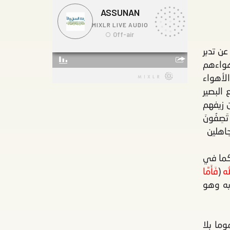
ن تدبر
هواءهم
الأهواء
البصير
ن زيفهم
تَصِفُونَ
جاهلين
كما في
له
(
فَأَمَّا
به وهو
ما بلا