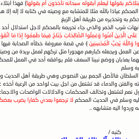
بتلاكم بقولها ليعلم أبقوله سبحانه تأخذون أم بقولها
) فهذا ابتلاء
محكم عياذا بالله مثلا للمتشابه مع وصيته في كتابه لا إله إلا هو
حكم به وتحذيره من طريقة أهل الزيغ
ابهات شرب الخمر والذي جاء تحريمه بالمحكم لاجل استدلال أحد ا
 عَلَى الَّذِينَ آمَنُوا وَعَمِلُوا الصَّالِحَاتِ جُنَاحٌ فِيمَا طَعِمُوا إِذَا مَا اتَّقَوْا
وا وَاللَّهُ يُحِبُّ الْمُحْسِنِينَ
﴾ في قصة معروفة خطأه الصحابة فيها و
ضه عن العمل ويجعله كبارهم مهجورا مثل تركهم لعمل بريدة من وصي
إنهما يعذبان ووضع نبينا السعف فلم يوافقه أحد في العمل للمحك
يه وسلم
لسلطان فالأصل الجمع بين النصوص وهي طريقة أهل الحديث والأث
الفتن والدماء قد تشتعل من اجل بيت لواحد من الرعية أخذه غ
يقول نعم لتشتعل وتخالف المحكمات والدلالات الواضحات والاجماع
عليه وسلم في الحديث المحكم
لا ترجعوا بعدي كفارا يضرب بعضك
وردوا اليه متشابهه ..
كتبه /