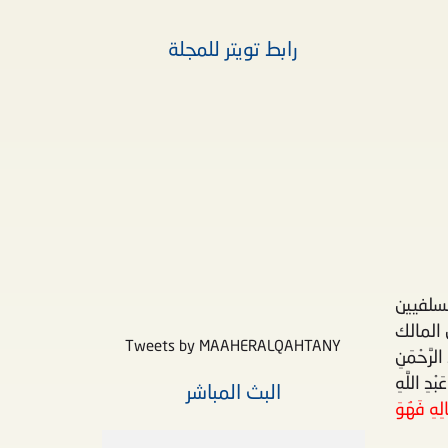
رابط تويتر للمجلة
لسلفيين
 المالك
Tweets by MAAHERALQAHTANY
َّحْمَنِ
بْدِ اللَّهِ
البث المباشر
ِهِ فَهُوَ