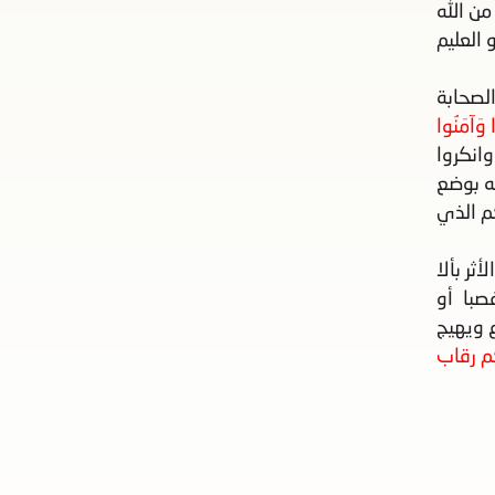
 من الله
 العليم
لصحابة
 وَآمَنُوا
انكروا
ته بوضع
م الذي
ر بألا
صبا أو
 ويهيج
م رقاب