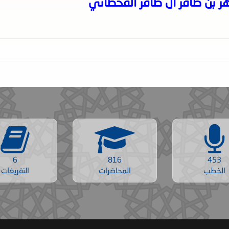
هر بن ظافر آل ظافر القحطاني
6
816
453
الخطب
المحاضرات
التفريغات