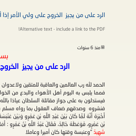
الرد على من يجيز الخروج على ولي الأمر إذا أخ
Alternative text - include a link
to the PDF!
منذ 6 سنوات
بسم
الرد على من يجيز الخروج ع
الحمد لله رب العالمين والعاقبة للمتقين ولاعدوان ال
فمما يلبس به اليوم أهل الأهواء والبدع من الخوا
فيستدلون به على جواز مقاتلة السلطان عياذا بالله
فنشروه وصدقهم ضعاف العقول بما رواه مسلم في صحيحه من طريق
أَخْبَرَهُ أَنَّهُ لَمَّا كَانَ بَيْنَ عَبْدِ اللَّهِ بْنِ عَمْرٍو وَبَيْنَ عَنْ
بْنِ عَمْرٍو، فَوَعَظَهُ خَالِدٌ، فَقَالَ عَبْدُ اللَّهِ بْنُ عَمْرٍو : أَمَا
شَهِيدٌ
"وعنبسة وقتها كان أميرا وعاملا