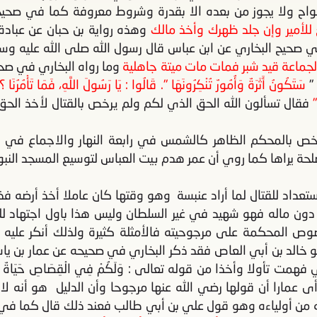
البواح ولا يجوز من بعده الا بقدرة وشروط معروفة كما في صحي
للأمير وإن جلد ظهرك
وأخذ مالك
وهذه رواية بن حبان عن عبادة 
صحيح البخاري عن ابن عباس قال رسول الله صلى الله عليه وس
الجماعة قيد شبر فمات مات ميتة جاهلية
وما رواه البخاري في صحي
 "
سَتَكُونُ أَثَرَةٌ وَأُمُورٌ تُنْكِرُونَهَا ". قَالُوا : يَا رَسُولَ اللَّهِ، فَمَا تَأْمُرُنَا 
 "
فقال تسألون الله الحق الذي لكم ولم يرخص بالقتال لأخذ الحق
ا يرخص بالمحكم الظاهر كالشمس في رابعة النهار والاجماع في ا
 مصلحة يراها كما روي أن عمر هدم بيت العباس لتوسيع المسجد النب
عداد للقتال لما أراد عنبسة وهو وقتها كان عاملا أخذ أرضه ف
 دون ماله فهو شهيد في غير السلطان وليس هذا باول اجتهاد ل
وص المحكمة على مرجوحيته فالأمثلة كثيرة ولذلك أنكر عليه
 خالد بن أبي العاص فقد ذكر البخاري في صحيحه عن عمار بن يا
 تأولا وأخذا من قوله تعالى : وَلَكُمْ فِي الْقِصَاصِ حَيَاةٌ يَا
ن فرأى عمارا أن قولها رضي الله عنها مرجوحا وأن الدليل هو أنه 
ه من أولياءه وهو قول علي بن أبي طالب فعند ذلك قال كما في ا