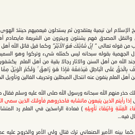
 الإسلام ابن تيمية يعتقدون ثم يستدلون فيعميهم حينئذ الهوى ع
النقل المصدق فهم يشنئون ويبترون من الشريعة مايصادم أ
يب من قوله تعالى "
إِنَّ شَانِئَكَ هُوَ الأبْتَرُ"
وكما قيل قاتل الله أهل 
 الجهمية بقوله سبحانه ليس كمثله شيء وتركوا وهو السميع 
..فجند الله من أهل السنن والاثار رجالا بقية من أهل العلم يكشفو
َلَى الْبَاطِلِ فَيَدْمَغُهُ فَإِذَا هُوَ زَاهِقٌ ۚ وَلَكُمُ الْوَيْلُ مِمَّا 
هل العلم ينفون عنه انتحال المبطلين وتحريف الغالين وتأويل ال
ك حذر منهم الله سبحانه ورسول الله صلى الله عليه وسلم فقال 
ل
إذا رأيتم الذين يتبعون ماتشابه فاحذروهم فأولئك الذين سمى ال
َ الْفِتْنَةِ وَابْتِغَاءَ تَأْوِيلِهِ
) فعادة الراسخين في العلم رد المتشا
 فيه...
ا بينه الأمير الصنعاني ترك قتال ولي الأمر والخروج عليه عمو