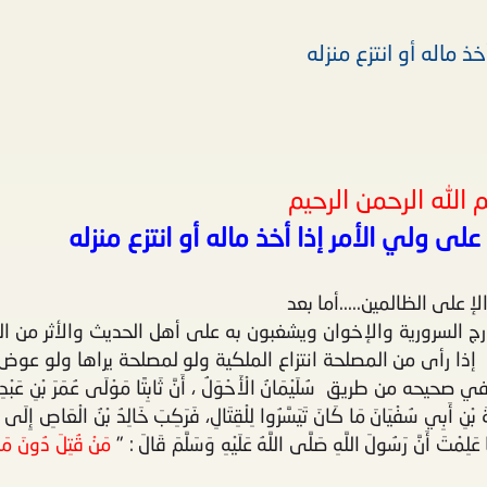
ذ ماله أو انتزع منزله
 الله الرحمن الرحيم
لى ولي الأمر إذا أخذ ماله أو انتزع منزله
إ على الظالمين.....أما بعد
رج السرورية والإخوان ويشغبون به على أهل الحديث والأثر من ا
 إذا رأى من المصلحة انتزاع الملكية ولو لمصلحة يراها ولو عوض
 سُلَيْمَانُ الْأَحْوَلُ ، أَنَّ ثَابِتًا مَوْلَى عُمَرَ بْنِ عَبْدِ الر
بَسَةَ بْنِ أَبِي سُفْيَانَ مَا كَانَ تَيَسَّرُوا لِلْقِتَالِ، فَرَكِبَ خَالِدُ بْنُ الْعَاصِ إِلَى عَ
 عَلِمْتَ أَنَّ رَسُولَ اللَّهِ صَلَّى اللَّهُ عَلَيْهِ وَسَلَّمَ قَالَ : "
مَنْ قُتِلَ دُونَ مَال