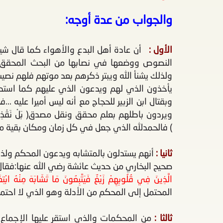
والجواب من عدة أوجه:
الأول :
أن عادة أهل البدع والأهواء كما قال شيخ
النصوص ووضعها في نصابها من البحث المحقق و
ولذلك يشنأ الله ويبتر ذكرهم بعد موتهم فلهم نص
يأخذون الذي لهم ويدعون الذي عليهم كما استدل
وبقتال ابن الزبير للحجاج مع أنه ليس أميرا عليه .
ويردون باطلهم بعلم محقق ونقل مصدق( بَلْ نَقْذِفُ بِالْحَقِّ ع
) فالحمدلله الذي جعل في كل زمان ومكان بقية من أ
ثانيا :
أنهم يستدلون بالمتشابه ويدعون المحكم ولذل
صحيح البخاري من حديث عائشة رضي الله عنها:فقا
الَّذِينَ فِي قُلُوبِهِمْ زَيْغٌ فَيَتَّبِعُونَ مَا تَشَابَهَ مِنْهُ ابْتِغَاء
المحتمل إلى المحكم من الأدلة وهو الذي لا احتمال
ثالثا :
من المحكمات والذي استقر عليها الإجماع كم