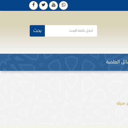
بحث
ئل العلمية
 منزله