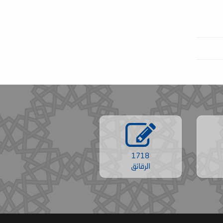
1718
الرقائق