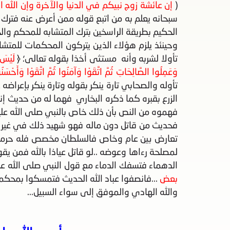
(
إن عائشة زوج نبيكم في الدنيا والآخرة وإن الله ا
سبحانه يعلم به من اتبع قوله ممن أعرض عنه فترك ال
الحكيم بطريقة الراسخين بترك المتشابه للمحكم وال
وحينئذ يلزم هؤلاء الذين يتركون المحكمات للمتش
تأولا لشربه وأنه مستثى أخذا بقوله تعالى؛ ﴿
لَيْسَ
وَعَمِلُوا الصَّالِحَاتِ ثُمَّ اتَّقَوْا وَآمَنُوا ثُمَّ اتَّقَوْا وَأَحْسَنُ
تأوله والصحابي تارة ينكر بقوله وتارة ينكر بإعرا
الزرع بقبره كما ذكره البخاري فهما له من حديث 
فهموه من النص بأن ذلك خاص بالنبي صلى الله عل
فحديث من قاتل دون ماله فهو شهيد ذلك في غير ا
تعارض بين عام وخاص فالسلطان مخصص فله حرمته و
لمصلحة رءاها وعوضه ..لو قاتل عياذا بالله فمن 
الدهماء فتسفك الدماء مع قول النبي صلى الله 
بعض
...فانصفوا عباد الله الحديث فتمسكوا بمحكمه 
والله الهادي والموفق إلى سواء السبيل...