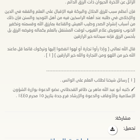
الزائل عن الآخرة الحيوان ذات الرزق الدائم .
فإن أعظم سبب للرزق الحلال والبركة فيه الإقبال على العلم والفقه في الدين
والإخلاص في طلبه عند أهله الراسخين فيه من أهل التوحيد والسنن فإن ذلك
من أسباب إنشراح الصدر وطيب العيش والقناعة بمارزق الله وقسمته وتكفير
الذنوب وتعويض علام الغيوب لوقت المشتغل بالعلم بكماله وفرضه الرزق بل
بأحسن الرزق فإنه سبحانه خير الرازقين
قال الله تعالى { وإذا رأوا تجارة أو لهوا انفضوا إليها وتركوك قائما قل ماعند
الله خير من اللهو ومن التجارة والله خير الرازقين } [ ١ ] .
---------------------------------------------------------
[ ١ ] رسائل شيخنا لطلاب العلم على الواتس .
🖌 كتبه أبو عبد الله ماهر بن ظافر القحطاني عضو الدعوة بوازرة الشؤون
الإسلامية والأوقاف والدعوة والإرشاد فرع جدة بتاريخ ١٥ محرم ١٤٤٥ .
مشاركة:
تحميل: