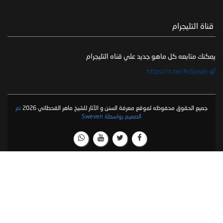
‏ قناة التليجرام
يمكنك متابعه كل ماهو جديد علي قناه التليجرام
https://t.me/AsSunan
جميع الحقوق محفوظه لموقع معرفة السنن و الآثار للشيخ ماهر القحطاني 2026
تم
الصميم بواسطة Sweven