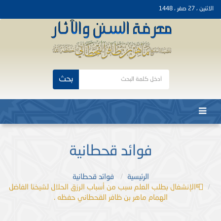
الاثنين ، 27 صفر ، 1448
بحث
فوائد قحطانية
الرئيسية
فوائد قحطانية
📮الإنشغال بطلب العلم سبب من أسباب الرزق الحلال لشيخنا الفاضل
الهمام ماهر بن ظافر القحطاني حفظه .