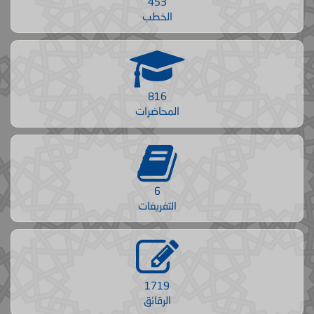
453
الخطب
816
المحاضرات
6
التفريغات
1719
الرقائق