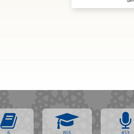
صيل
6
816
453