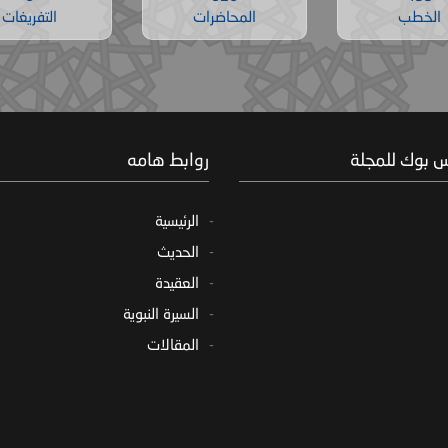
الخطب
المحاضرات
التفريغات
س بوك للمجلة
روابط هامه
الرئيسية
الحديث
العقيدة
السيرة النبوية
المقالات