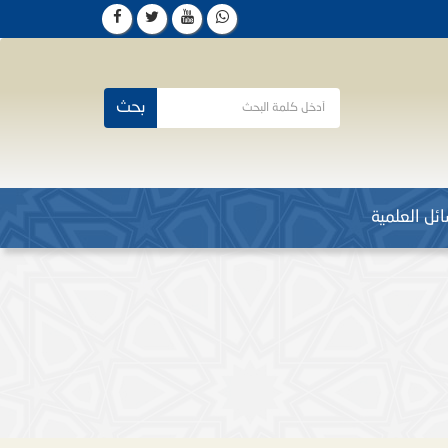
بحث
ئل العلمية