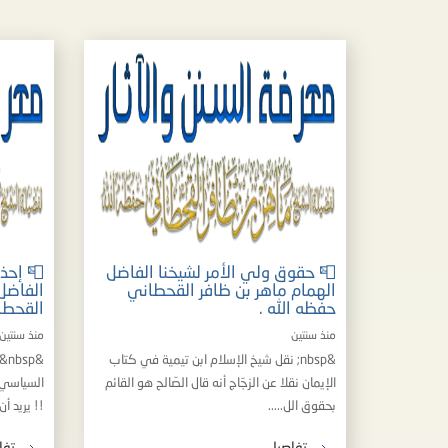
📮 حقوق ولي الأمر لشيخنا الفاضل
📮 إحذر
الهمام ماهر بن ظافر القحطاني
الفاضل
حفظه الله .
القحطا
منذ سنتين
منذ سنتين
&nbsp; نقل شيخ الإسلام ابن تيمية في كتاب
الإيمان نقلا عن الزجّاج أنه قال الصّالح هو القائم
السياسي 
بحقوق الل.....
!! يريد أن