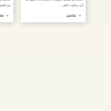
لأن سكوت العل.....
غير القيم ا
تفاصيل
تفا