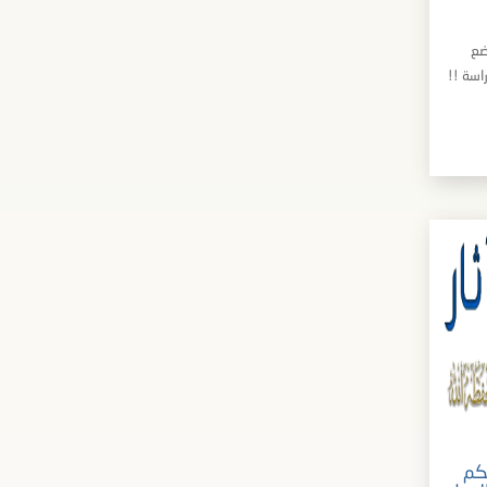
ضع
راسة !!
كم