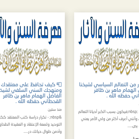
 من التعالم السياسي لشيخنا
📮 كيف تحافظ على معتقدك
 الهمام ماهر بن ظافر
ومنهجك السني السلفي لشيخن
ني حفظه الله .
الفاضل الهمام ماهر بن ظافر
القحطاني حفظه الله .
منذ سنتين
&nbsp; &nbsp;فيكون بسبب الكبر أحيانا التعالم
&nbsp; - تكرار دراسة كتب المعتقد كك
وأنني أعرف أكثر من ولي الأمر يعني
التوحيد ولمعة الإعتقاد و العقيدة الطحاو
 يص.....
وأدمن طوال حياتك در.....