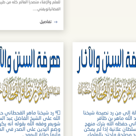
للعلم والإفتاء متصدراً العالم كله من طري
الفضائياتويفتي.....
تفاصيل
لة إلى من رد نصيحة شيخنا
📮 رد شيخنا ماهر القحطاني ح
 الله ماهر بن ظافر
الله على الشيخ الفاضل عبد الس
ني حفظه الله بترك منهج
شويعر وفقه الله بقوله أنه يكر
لطان علانية إذا لم يمكن
وضع اليدين على الصدر في الص
د مصلحة واحتج بالعلماء
وأنها صلاة اليهود .