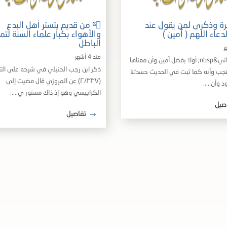
رة وذكرى لمن يقول عند
📮 من قديم يتستر أهل البدع
لدعاء اللهم ( آمين )
والأهواء بكبار علماء السنة لتمر
الباطل
منذ 4 أشهر
أذكر إخواني&nbsp; أولا بفضل آمين وأن معناها
ذكر ابن رجب الحنبلي في شرحه على الت
تجب وأنه كما ثبت في الحديث حسدتنا
(٢/٣٣٧) عن المروزي قال مضيت إلى
 وأن.....
الكرابيسي وهو إذ ذاك مستور ي.....
صيل
تفاصيل