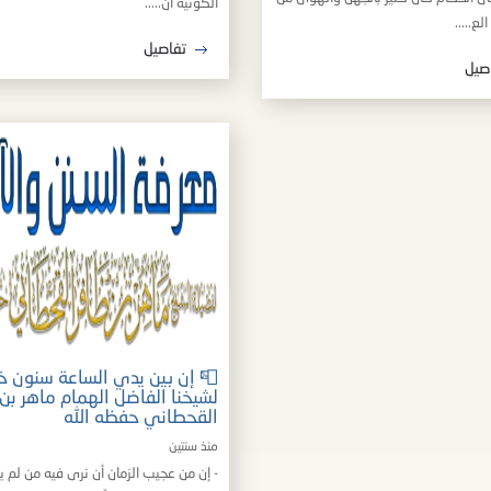
الكونية أن.....
لع.....
تفاصيل
صيل
📮 إن بين يدي الساعة سنون خد
لشيخنا الفاضل الهمام ماهر بن
القحطاني حفظه الله
منذ سنتين
- إن من عجيب الزمان أن نرى فيه من لم يت