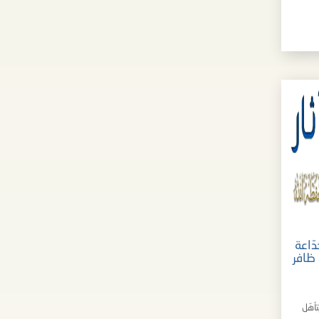
ّاعة
 ظافر
أهّل