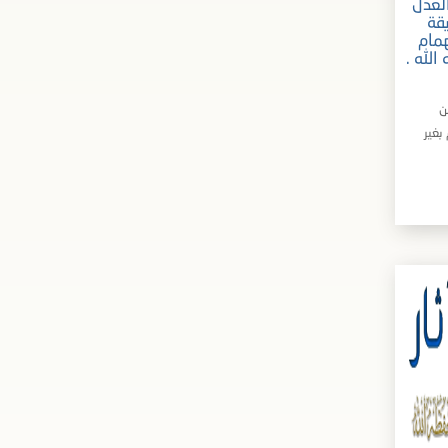
لعدل
قة
همام
لله .
ن
بغير