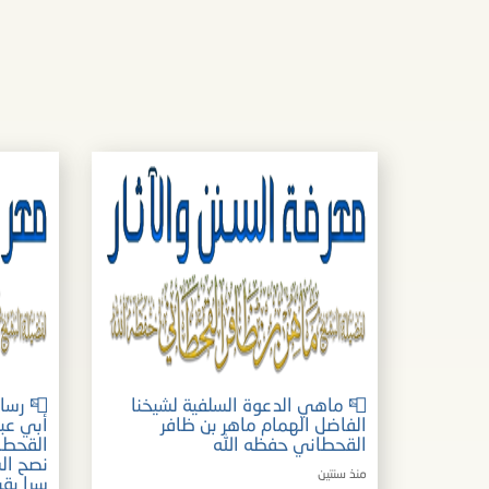
📮 ماهي الدعوة السلفية لشيخنا
📮 رسا
الفاضل الهمام ماهر بن ظافر
أبي عبد
القحطاني حفظه الله
القحطا
نصح الس
منذ سنتين
سرا بقي