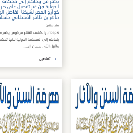
بكفر من يتحاكم إلى محكمة ا
الدولية من غير تفصيل على طري
خوارج العصر لشيخنا الفاضل ال
ماهر بن ظافر القحطاني حفظه ا
منذ سنتين
&nbsp; وانكشف القناع فركوس يكفر م
يتحاكم إلى المحكمة الدولية لأنها تحكم 
ماأنزل الله ، سبحان ال.....
تفاصيل