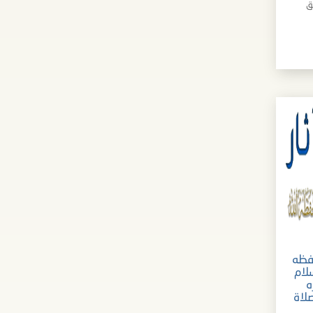
ق
فظه
لام
ه
لاة