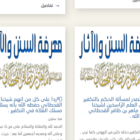
صيل
تفاصيل
تصدر لمسألة الحكم بالتكفير
📮ردا على كل من اتهم شيخنا 
 العلم الرّاسخين لشيخنا
القحطاني حفظه الله بأنه يسل
 ماهر بن ظافر القحطاني
مسلك الغلاة في التكفير .
له .
منذ سنتين
الحمد لله والصلاة والسلام على من لا نب
nbs; التكفير دخله كثير من الهوى كما ترى ,
وعلى آله وصحبه أجمعين أما بعد : جرت س
ى الحكام كان كثير بالجهل والهوى من