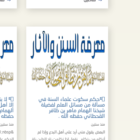
تفاصيل
تفا
📮حكم سكوت علماء السنة في
📮 لا ي
مسألة من مسائل العلم لفضيلة
إلا أهل
شيخنا الهمام ماهر بن ظافر
الهمام
القحطاني حفظه الله .
حفظه ال
منذ سنتين
منذ سنتين
البعض يقول متى أرد على أهل البدع وإذا لم
&p
أتكلم من يتكلم , نقول إذا تكلمت زاد الطين بلة
الحكم عل