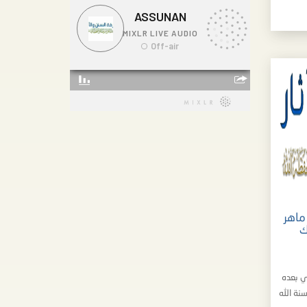
ماهر
ك
ي بعده
نة الله