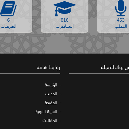
6
816
453
الخطب
المحاضرات
التفريغات
س بوك للمجلة
روابط هامه
الرئيسية
الحديث
العقيدة
السيرة النبوية
المقالات