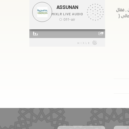
 , فقال
الى {