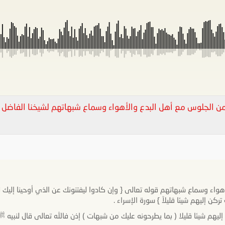
من الجلوس مع أهل البدع والأهواء وسماع شبهاتهم لشيخنا الفاضل
اء وسماع شبهاتهم قوله تعالى { وإن كادوا ليفتنونك عن الذي أوحينا إليك ل
 إليهم شيئا قليلا ( بما يطرحونه عليك من شبهات ) إذن فالله تعالى قال لنبيه ﷺ