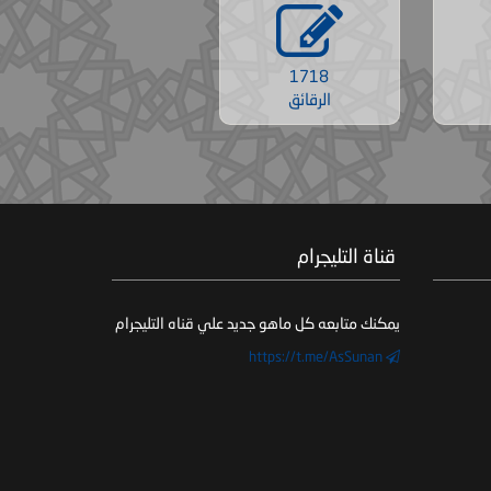
1718
الرقائق
‏ قناة التليجرام
يمكنك متابعه كل ماهو جديد علي قناه التليجرام
https://t.me/AsSunan