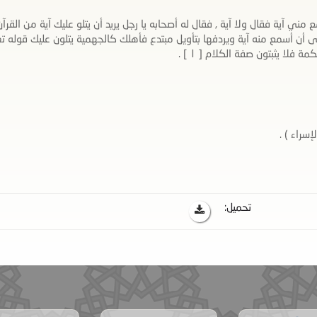
ي آية فقال ولا آية , فقال له أصحابه يا رجل يريد أن يتلو عليك آية من القرآن
ى أن أسمع منه آية ويردفها بتأويل مبتدع فأهلك كالجهمية يتلون عليك قوله تع
لا يثبتون صفة الكلام [ ١ ] .
تحميل: