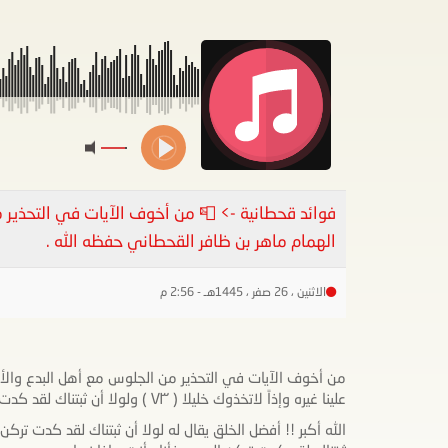
فوائد قحطانية -> 📮 من أخوف الآيات في التحذير 
الهمام ماهر بن ظافر القحطاني حفظه الله .
الاثنين ، 26 صفر ، 1445هـ - 2:56 م
من أخوف الآيات في التحذير من الجلوس مع أهل البدع والأهو
علينا غيره وإذاً لاتخذوك خليلا ( ٧٣ ) ولولا أن ثبتناك لقد كدت تركن إليهم شيئا قليلاً } سورة الإسراء .
الله أكبر !! أفضل الخلق يقال له لولا أن ثبتناك لقد كدت تركن