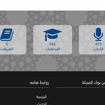
6
816
453
الخطب
المحاضرات
التفريغات
س بوك للمجلة
روابط هامه
الرئيسية
الحديث