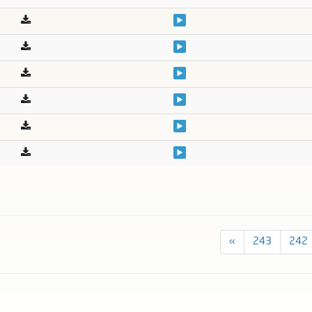
»
243
242