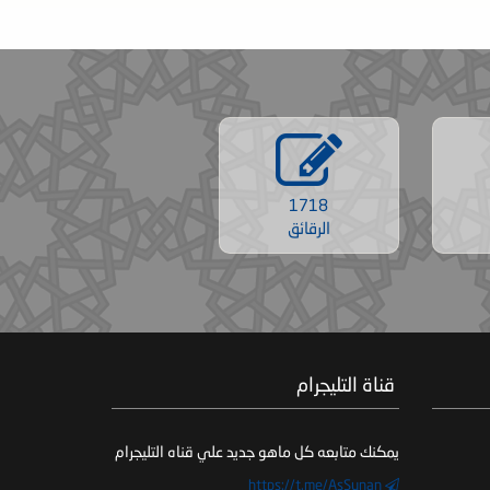
1718
الرقائق
‏ قناة التليجرام
يمكنك متابعه كل ماهو جديد علي قناه التليجرام
https://t.me/AsSunan