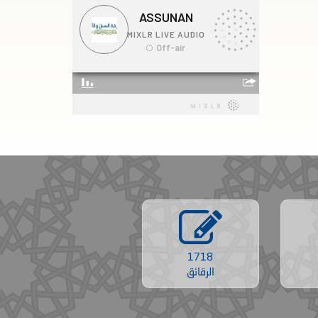
1718
الرقائق