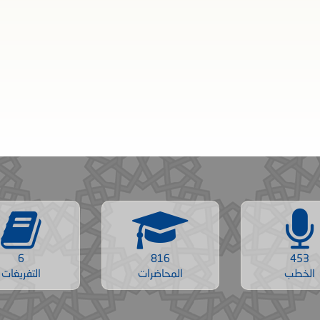
6
816
453
الخطب
المحاضرات
التفريغات