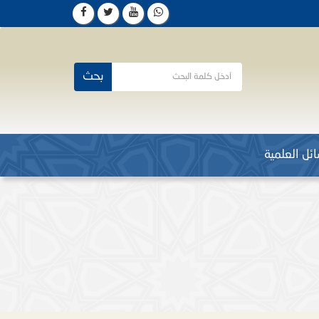
بحث
ئل العلمية