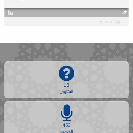
18
الفتاوى
453
الخطب