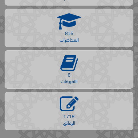
816
المحاضرات
6
التفريغات
1718
الرقائق