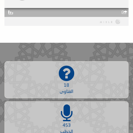
18
الفتاوى
453
الخطب