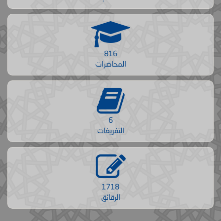
816
المحاضرات
6
التفريغات
1718
الرقائق