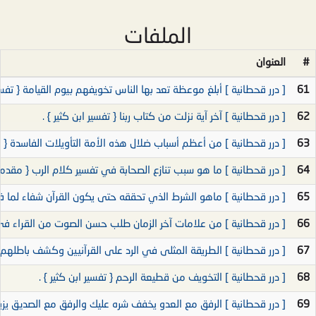
الملفات
#
العنوان
61
[ درر قحطانية ] أبلغ موعظة تعد بها الناس تخويفهم بيوم القيامة { تفسير
62
[ درر قحطانية ] آخر آية نزلت من كتاب ربنا { تفسير ابن كثير } .
63
[ درر قحطانية ] من أعظم أسباب ضلال هذه الأمة التأويلات الفاسدة { م
64
[ درر قحطانية ] ما هو سبب تنازع الصحابة في تفسير كلام الرب { مقدمة
65
[ درر قحطانية ] ماهو الشرط الذي تحققه حتى يكون القرآن شفاء لما ف
66
[ درر قحطانية ] من علامات آخر الزمان طلب حسن الصوت من القراء في 
67
[ درر قحطانية ] الطريقة المثلى في الرد على القرآنيين وكشف باطلهم
68
[ درر قحطانية ] التخويف من قطيعة الرحم { تفسير ابن كثير } .
69
[ درر قحطانية ] الرفق مع العدو يخفف شره عليك والرفق مع الصديق يزيد م