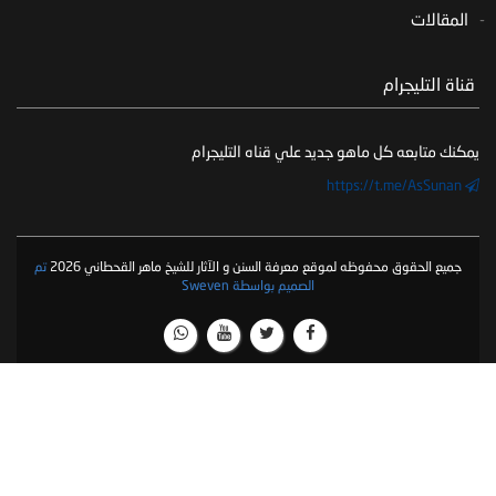
المقالات
‏ قناة التليجرام
يمكنك متابعه كل ماهو جديد علي قناه التليجرام
https://t.me/AsSunan
جميع الحقوق محفوظه لموقع معرفة السنن و الآثار للشيخ ماهر القحطاني 2026
تم
الصميم بواسطة Sweven