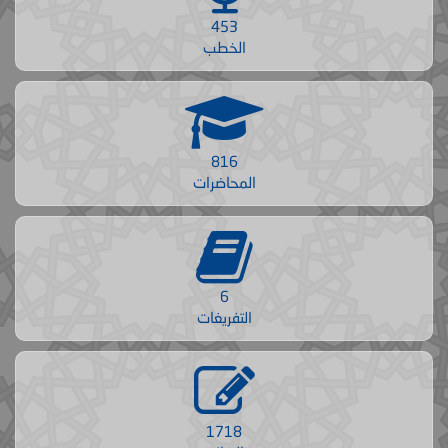
453
الخطب
816
المحاضرات
6
التفريغات
1718