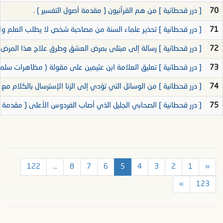
70
[ درر قحطانية ] من هم القرآنيون { مقدمة أصول التفسير } .
71
[ درر قحطانية ] تحذير علماء السنة من مصاحبة شخص لا يطلب العلم ول
72
[ درر قحطانية ] رسالة إلى مبتلى بمرض العشق وطرق علاج هذا المرض {
73
[ درر قحطانية ] تعليق العلامة ابن عثيمين على مقولة ( مظاهرات سلمية
74
[ درر قحطانية ] من الوسائل التي تؤدي إلى الزنا الإسترسال بالكلام مع ا
75
[ درر قحطانية ] الصحابي الجليل الذي أصاب الفردوس الأعلى { مقدمة أص
122
...
8
7
6
5
4
3
2
1
«
»
123