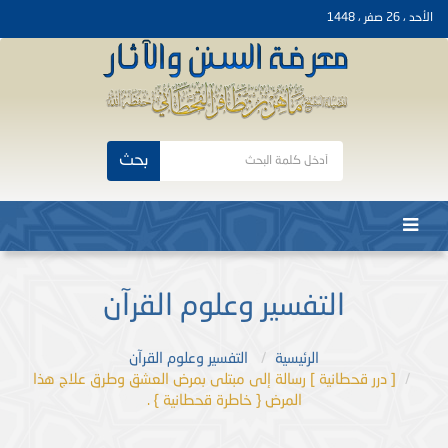
الأحد ، 26 صفر ، 1448
بحث
التفسير وعلوم القرآن
الرئيسية
التفسير وعلوم القرآن
[ درر قحطانية ] رسالة إلى مبتلى بمرض العشق وطرق علاج هذا
المرض { خاطرة قحطانية } .