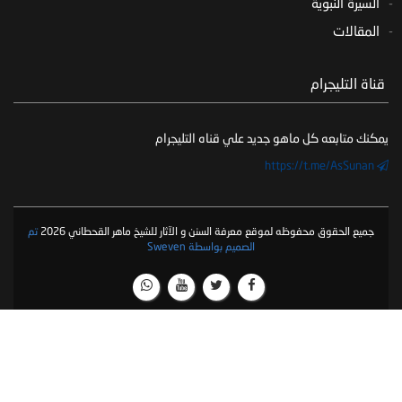
السيرة النبوية
المقالات
‏ قناة التليجرام
يمكنك متابعه كل ماهو جديد علي قناه التليجرام
https://t.me/AsSunan
جميع الحقوق محفوظه لموقع معرفة السنن و الآثار للشيخ ماهر القحطاني 2026
تم
الصميم بواسطة Sweven