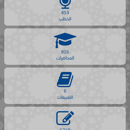
453
الخطب
816
المحاضرات
6
التفريغات