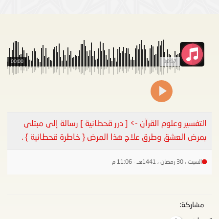
00:00
10:17
التفسير وعلوم القرآن -> [ درر قحطانية ] رسالة إلى مبتلى
بمرض العشق وطرق علاج هذا المرض { خاطرة قحطانية } .
السبت ، 30 رمضان ، 1441هـ - 11:06 م
مشاركة: