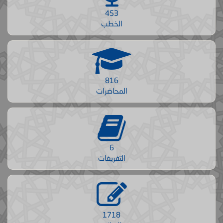
453
الخطب
816
المحاضرات
6
التفريغات
1718