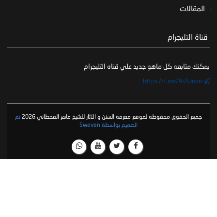
المقالات
‏ قناة التليجرام
يمكنك متابعه كل ماهو جديد علي قناه التليجرام
https://t.me/AsSunan
جميع الحقوق محفوظه لموقع معرفة السنن و الآثار للشيخ ماهر القحطاني 2026
تم
الصميم بواسطة Sweven