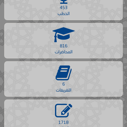
453
الخطب
816
المحاضرات
6
التفريغات
1718