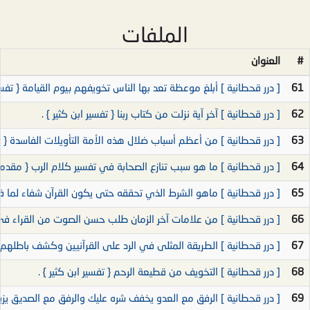
الملفات
#
العنوان
61
[ درر قحطانية ] أبلغ موعظة تعد بها الناس تخويفهم بيوم القيامة { تفسير
62
[ درر قحطانية ] آخر آية نزلت من كتاب ربنا { تفسير ابن كثير } .
63
[ درر قحطانية ] من أعظم أسباب ضلال هذه الأمة التأويلات الفاسدة { م
64
[ درر قحطانية ] ما هو سبب تنازع الصحابة في تفسير كلام الرب { مقدمة
65
[ درر قحطانية ] ماهو الشرط الذي تحققه حتى يكون القرآن شفاء لما ف
66
[ درر قحطانية ] من علامات آخر الزمان طلب حسن الصوت من القراء في 
67
[ درر قحطانية ] الطريقة المثلى في الرد على القرآنيين وكشف باطلهم
68
[ درر قحطانية ] التخويف من قطيعة الرحم { تفسير ابن كثير } .
69
[ درر قحطانية ] الرفق مع العدو يخفف شره عليك والرفق مع الصديق يزيد م