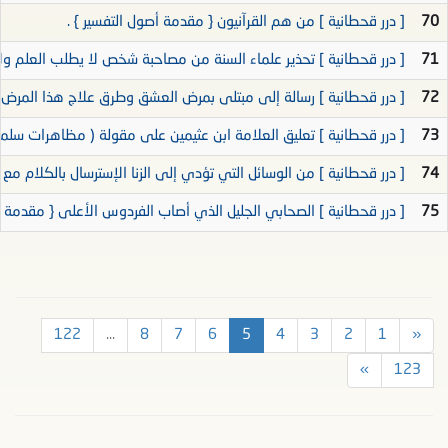
70
[ درر قحطانية ] من هم القرآنيون { مقدمة أصول التفسير } .
71
[ درر قحطانية ] تحذير علماء السنة من مصاحبة شخص لا يطلب العلم ول
72
[ درر قحطانية ] رسالة إلى مبتلى بمرض العشق وطرق علاج هذا المرض {
73
[ درر قحطانية ] تعليق العلامة ابن عثيمين على مقولة ( مظاهرات سلمية
74
[ درر قحطانية ] من الوسائل التي تؤدي إلى الزنا الإسترسال بالكلام مع ا
75
[ درر قحطانية ] الصحابي الجليل الذي أصاب الفردوس الأعلى { مقدمة أص
122
...
8
7
6
5
4
3
2
1
«
»
123