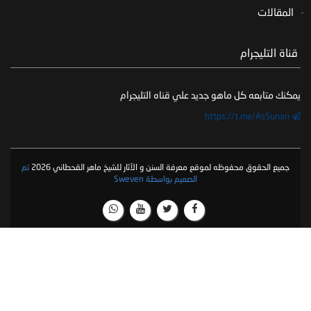
المقالات
‏ قناة التليجرام
يمكنك متابعه كل ماهو جديد علي قناه التليجرام
https://t.me/AsSunan
جميع الحقوق محفوظه لموقع معرفة السنن و الآثار للشيخ ماهر القحطاني 2026
تم
الصميم بواسطة Sweven