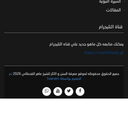
السيرة النبوية
المقالات
‏ قناة التليجرام
يمكنك متابعه كل ماهو جديد علي قناه التليجرام
https://t.me/AsSunan
جميع الحقوق محفوظه لموقع معرفة السنن و الآثار للشيخ ماهر القحطاني 2026
تم
الصميم بواسطة Sweven