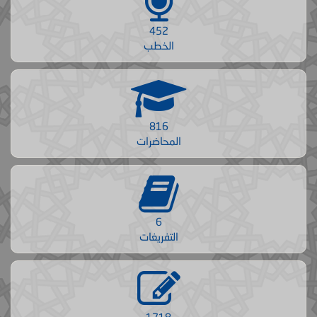
452
الخطب
816
المحاضرات
6
التفريغات