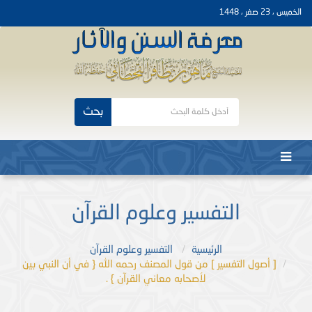
الخميس ، 23 صفر ، 1448
بحث
التفسير وعلوم القرآن
الرئيسية
التفسير وعلوم القرآن
[ أصول التفسير ] من قول المصنف رحمه الله { في أن النبي بين
لأصحابه معاني القرآن } .