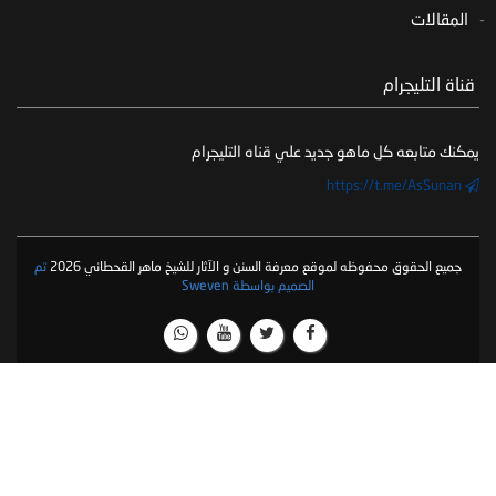
المقالات
‏ قناة التليجرام
يمكنك متابعه كل ماهو جديد علي قناه التليجرام
https://t.me/AsSunan
جميع الحقوق محفوظه لموقع معرفة السنن و الآثار للشيخ ماهر القحطاني 2026
تم
الصميم بواسطة Sweven