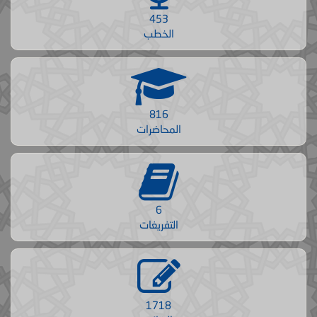
453
الخطب
816
المحاضرات
6
التفريغات
1718