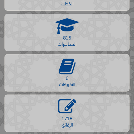
الخطب
816
المحاضرات
6
التفريغات
1718
الرقائق