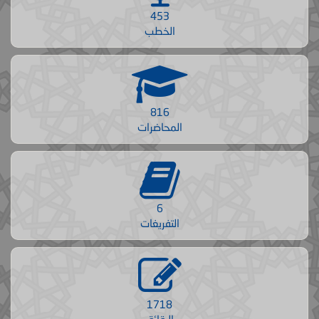
453
الخطب
816
المحاضرات
6
التفريغات
1718