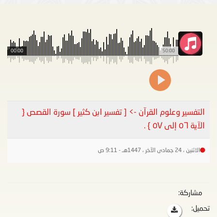
00:00
50:00
التفسير وعلوم القرآن -> [ تفسير ابن كثير ] سورة القصص {
الآية ٥٦ إلى ٥٧ } .
الاثنين ، 24 جمادى الآخر ، 1447هـ - 9:11 ص
مشاركة:
تحميل: