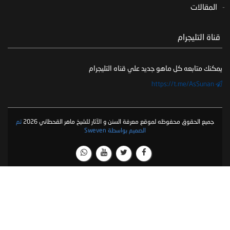
المقالات
‏ قناة التليجرام
يمكنك متابعه كل ماهو جديد علي قناه التليجرام
https://t.me/AsSunan
جميع الحقوق محفوظه لموقع معرفة السنن و الآثار للشيخ ماهر القحطاني 2026
تم
الصميم بواسطة Sweven