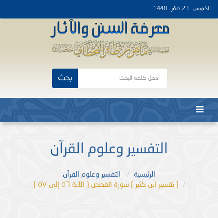
الخميس ، 23 صفر ، 1448
بحث
التفسير وعلوم القرآن
الرئيسية
التفسير وعلوم القرآن
[ تفسير ابن كثير ] سورة القصص { الآية ٥٦ إلى ٥٧ } .