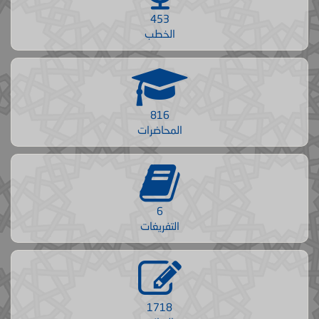
453
الخطب
816
المحاضرات
6
التفريغات
1718