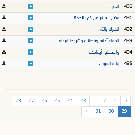
430
الحج .
431
فضل العشر من ذي الحجة .
432
الشرك بالله .
433
الدعاء آدابه وفضائله وشروط قبوله .
434
واحفظوا أيمانكم .
435
زيارة القبور .
28
27
26
25
24
23
...
2
1
«
»
31
30
29