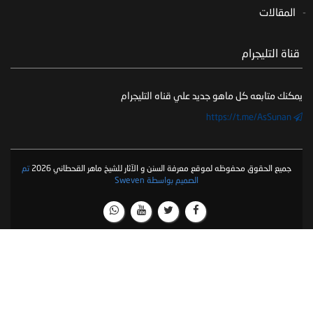
المقالات
‏ قناة التليجرام
يمكنك متابعه كل ماهو جديد علي قناه التليجرام
https://t.me/AsSunan
جميع الحقوق محفوظه لموقع معرفة السنن و الآثار للشيخ ماهر القحطاني 2026
تم
الصميم بواسطة Sweven