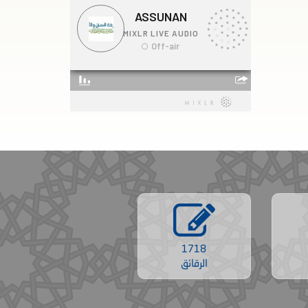
1718
الرقائق