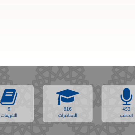
6
816
453
الخطب
المحاضرات
التفريغات