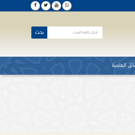
بحث
ئل العلمية