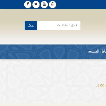
بحث
ئل العلمية