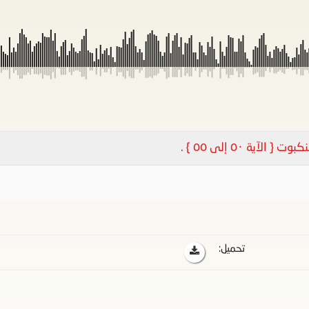
آية ٥٠ إلى ٥٥ } .
تحميل: