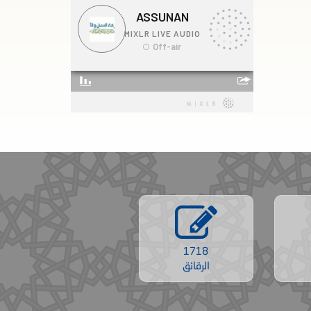
1718
الرقائق