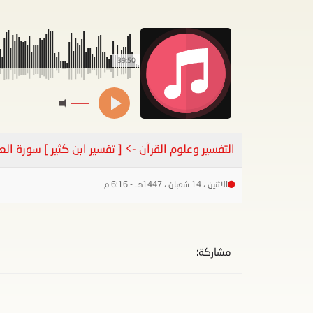
39:50
التفسير وعلوم القرآن -> [ تفسير ابن كثير ] سورة العنكبوت { ال
الاثنين ، 14 شعبان ، 1447هـ - 6:16 م
مشاركة: