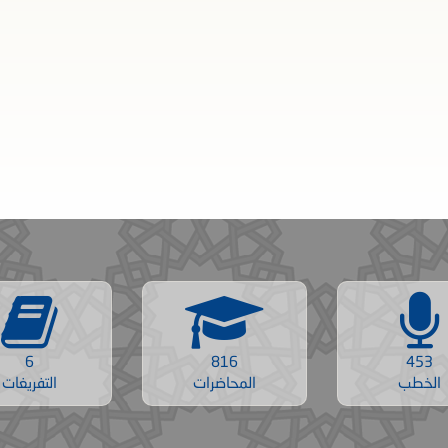
6
816
453
الخطب
المحاضرات
التفريغات