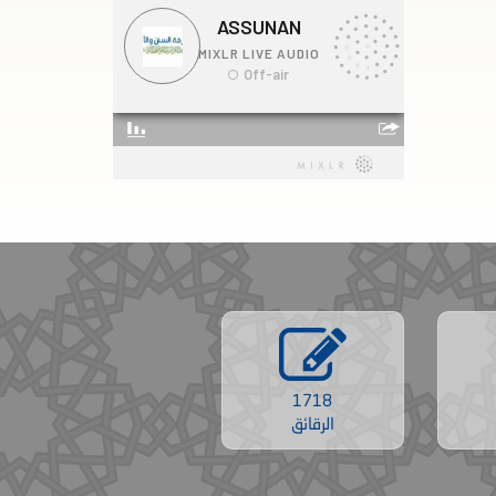
1718
الرقائق