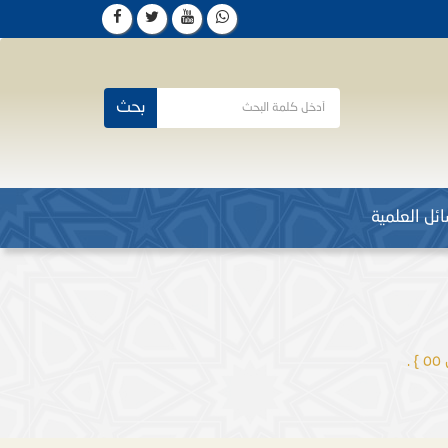
بحث
ئل العلمية