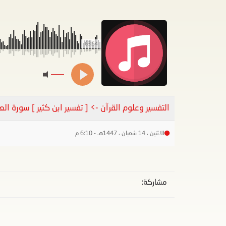
63:54
التفسير وعلوم القرآن -> [ تفسير ابن كثير ] سورة العنكبوت { ال
الاثنين ، 14 شعبان ، 1447هـ - 6:10 م
مشاركة: