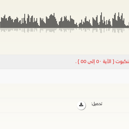
آية ٥٠ إلى ٥٥ } .
تحميل: