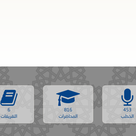
6
816
453
الخطب
المحاضرات
التفريغات