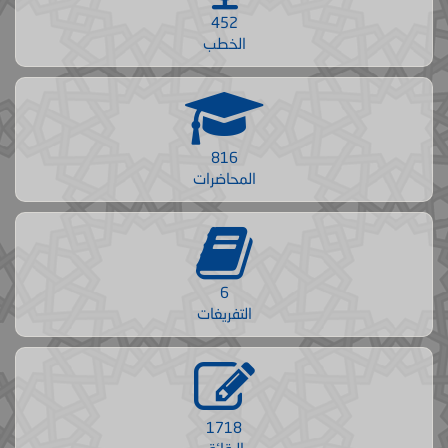
452
الخطب
816
المحاضرات
6
التفريغات
1718