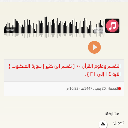
00:00
40:41
التفسير وعلوم القرآن -> [ تفسير ابن كثير ] سورة العنكبوت {
الآية ١٤ إلى ٢١ } .
الجمعة ، 20 رجب ، 1447هـ - 10:52 م
مشاركة:
تحميل: