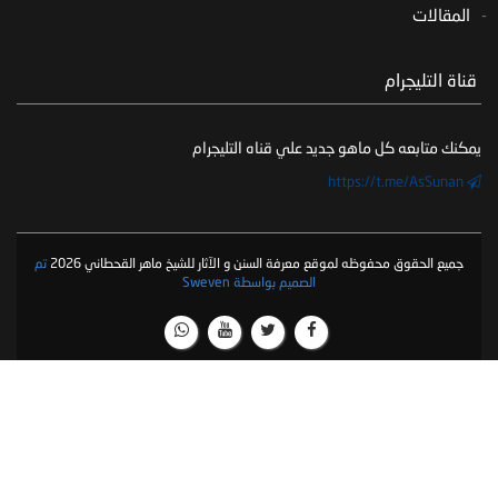
المقالات
‏ قناة التليجرام
يمكنك متابعه كل ماهو جديد علي قناه التليجرام
https://t.me/AsSunan
جميع الحقوق محفوظه لموقع معرفة السنن و الآثار للشيخ ماهر القحطاني 2026
تم
الصميم بواسطة Sweven