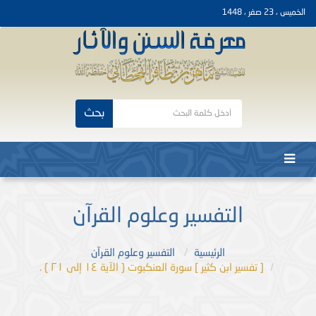
الخميس ، 23 صفر ، 1448
بحث
التفسير وعلوم القرآن
الرئيسية
التفسير وعلوم القرآن
[ تفسير ابن كثير ] سورة العنكبوت { الآية ١٤ إلى ٢١ } .