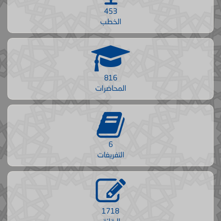
453
الخطب
816
المحاضرات
6
التفريغات
1718