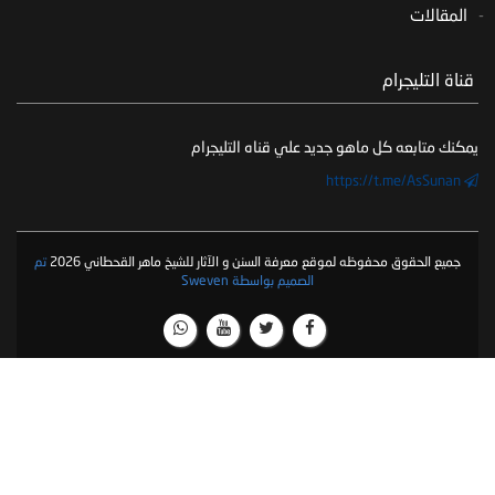
المقالات
‏ قناة التليجرام
يمكنك متابعه كل ماهو جديد علي قناه التليجرام
https://t.me/AsSunan
جميع الحقوق محفوظه لموقع معرفة السنن و الآثار للشيخ ماهر القحطاني 2026
تم
الصميم بواسطة Sweven