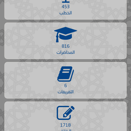
453
الخطب
816
المحاضرات
6
التفريغات
1718