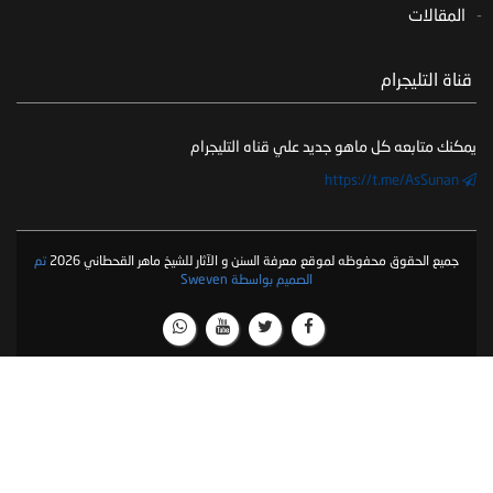
المقالات
‏ قناة التليجرام
يمكنك متابعه كل ماهو جديد علي قناه التليجرام
https://t.me/AsSunan
جميع الحقوق محفوظه لموقع معرفة السنن و الآثار للشيخ ماهر القحطاني 2026
تم
الصميم بواسطة Sweven