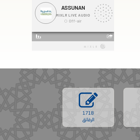
1718
الرقائق