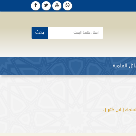
بحث
ئل العلمية
ماء { ابن كثير } .