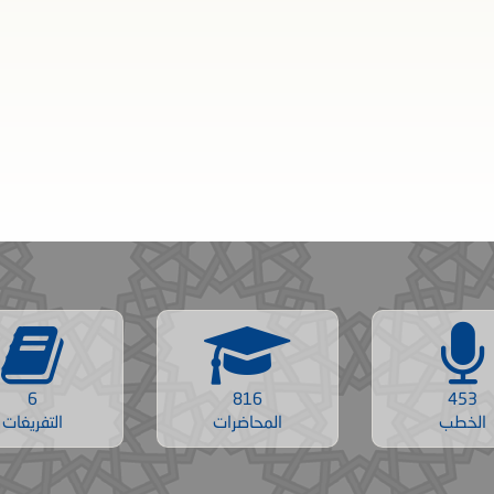
6
816
453
الخطب
المحاضرات
التفريغات