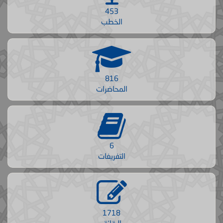
453
الخطب
816
المحاضرات
6
التفريغات
1718