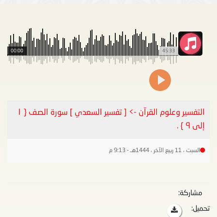
00:00
45:33
التفسير وعلوم القرآن -> [ تفسير السعدي ] سورة الصف { ١
إلى ٩ } .
السبت ، 11 ربيع الآخر ، 1444هـ - 9:13 م
مشاركة:
تحميل: