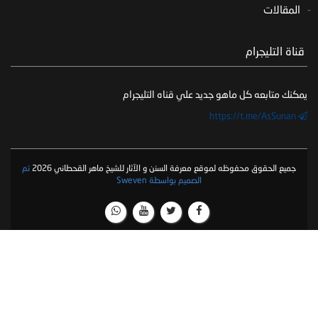
المقالات
‏ قناة التليجرام
يمكنك متابعه كل ماهو جديد علي قناه التليجرام
https://t.me/AsSunan
جميع الحقوق محفوظه لموقع معرفة السنن و الآثار للشيخ ماهر القحطاني 2026
تم
الصميم بواسطة Sweven