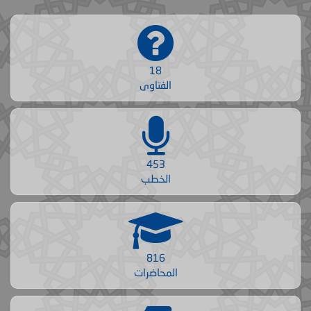
18
الفتاوى
453
الخطب
816
المحاضرات