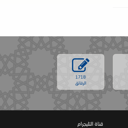
1718
الرقائق
‏ قناة التليجرام