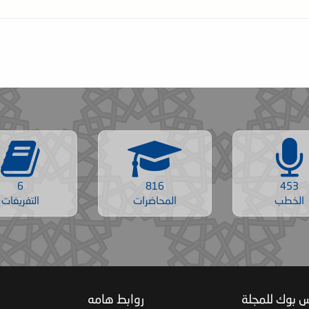
6
816
453
الخطب
المحاضرات
التفريغات
س بوك للمجلة
روابط هامه