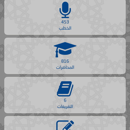
453
الخطب
816
المحاضرات
6
التفريغات