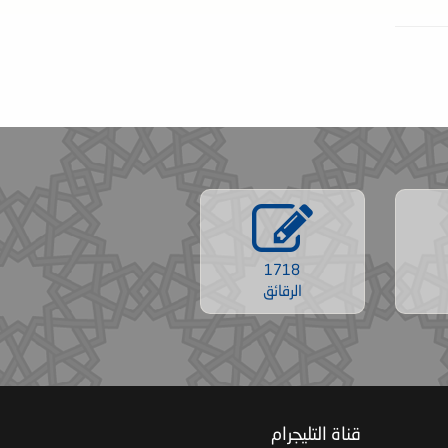
1718
الرقائق
‏ قناة التليجرام