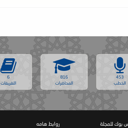
6
816
453
الخطب
المحاضرات
التفريغات
س بوك للمجلة
روابط هامه