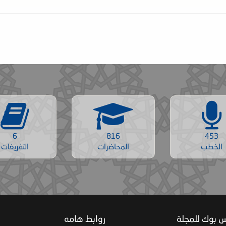
6
816
453
الخطب
المحاضرات
التفريغات
س بوك للمجلة
روابط هامه