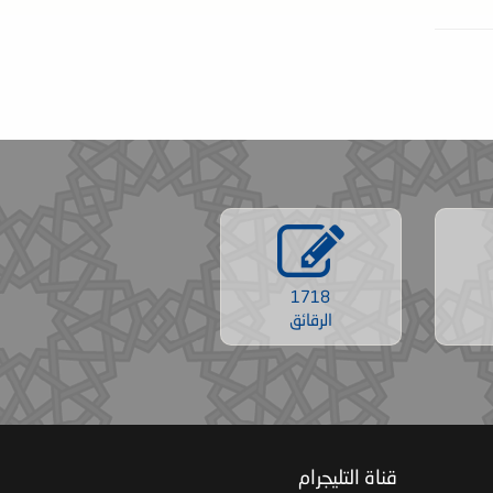
1718
الرقائق
‏ قناة التليجرام