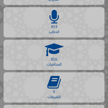
453
الخطب
816
المحاضرات
6
التفريغات