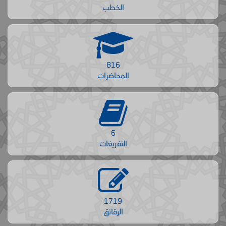
الخطب
816
المحاضرات
6
التفريغات
1719
الرقائق