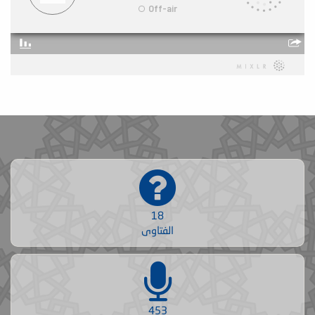
18
الفتاوى
453