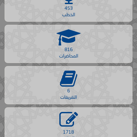
453
الخطب
816
المحاضرات
6
التفريغات
1718