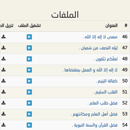
الملفات
#
العنوان
تشغيل الملف
تنزيل ال
46
معنى لا إله إلا الله .
47
ليله النصف من شعبان .
48
لعلّكم تتّقون .
49
لا إله إلا الله و العمل بمقتضاها .
50
كفالة اليتيم .
51
القلب السليم .
52
فضل طلب العلم .
53
فضل أهل العلم ومكانتهم .
54
فضل القرآن والسنة النبوية .