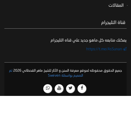
المقالات
‏ قناة التليجرام
يمكنك متابعه كل ماهو جديد علي قناه التليجرام
https://t.me/AsSunan
جميع الحقوق محفوظه لموقع معرفة السنن و الآثار للشيخ ماهر القحطاني 2026
تم
الصميم بواسطة Sweven