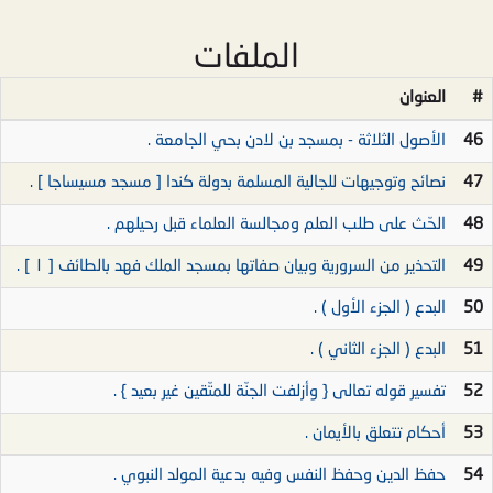
الملفات
#
العنوان
46
الأصول الثلاثة - بمسجد بن لادن بحي الجامعة .
47
نصائح وتوجيهات للجالية المسلمة بدولة كندا [ مسجد مسيساجا ] .
48
الحّث على طلب العلم ومجالسة العلماء قبل رحيلهم .
49
التحذير من السرورية وبيان صفاتها بمسجد الملك فهد بالطائف [ ١ ] .
50
البدع ( الجزء الأول ) .
51
البدع ( الجزء الثاني ) .
52
تفسير قوله تعالى { وأزلفت الجنّة للمتّقين غير بعيد } .
53
أحكام تتعلق بالأيمان .
54
حفظ الدين وحفظ النفس وفيه بدعية المولد النبوي .