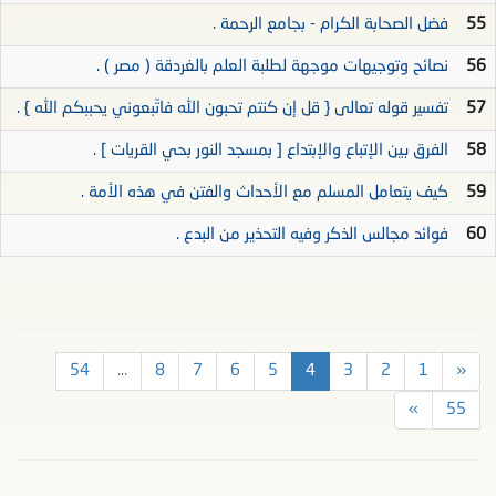
55
فضل الصحابة الكرام - بجامع الرحمة .
56
نصائح وتوجيهات موجهة لطلبة العلم بالغردقة ( مصر ) .
57
تفسير قوله تعالى { قل إن كنتم تحبون الله فاتّبعوني يحببكم الله } .
58
الفرق بين الإتباع والإبتداع [ بمسجد النور بحي القريات ] .
59
كيف يتعامل المسلم مع الأحداث والفتن في هذه الأمة .
60
فوائد مجالس الذكر وفيه التحذير من البدع .
54
...
8
7
6
5
4
3
2
1
«
»
55