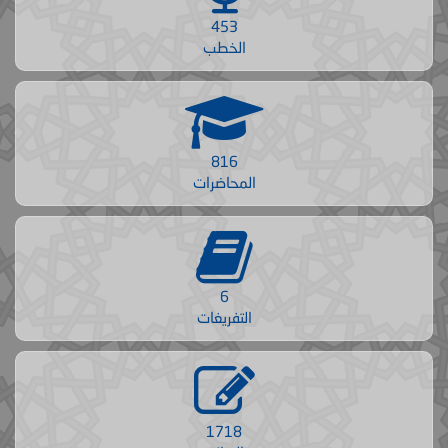
453
الخطب
816
المحاضرات
6
التفريغات
1718