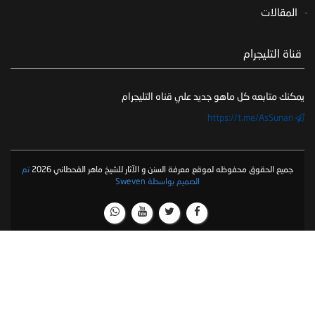
المقالات
‏ قناة التليجرام
يمكنك متابعه كل ماهو جديد علي قناه التليجرام
https://t.me/AsSunan
جميع الحقوق محفوظه لموقع معرفة السنن و الآثار للشيخ ماهر القحطاني 2026
تم
الصميم بواسطة Sweven