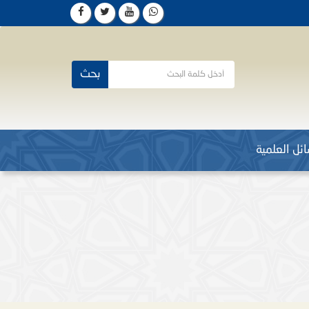
بحث
ئل العلمية