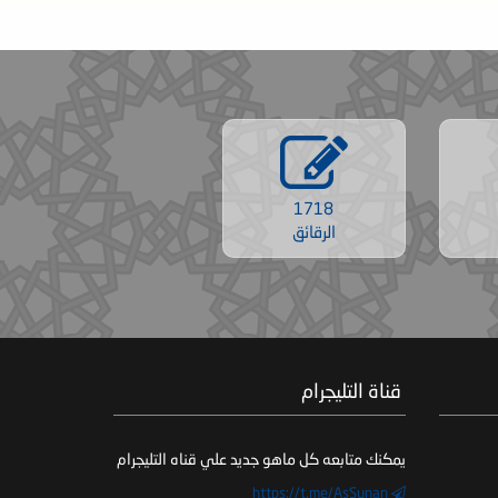
1718
الرقائق
‏ قناة التليجرام
يمكنك متابعه كل ماهو جديد علي قناه التليجرام
https://t.me/AsSunan