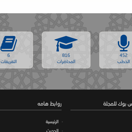
6
816
452
الخطب
المحاضرات
التفريغات
س بوك للمجلة
روابط هامه
الرئيسية
الحديث