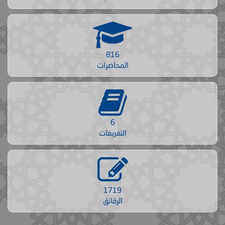
816
المحاضرات
6
التفريغات
1719
الرقائق