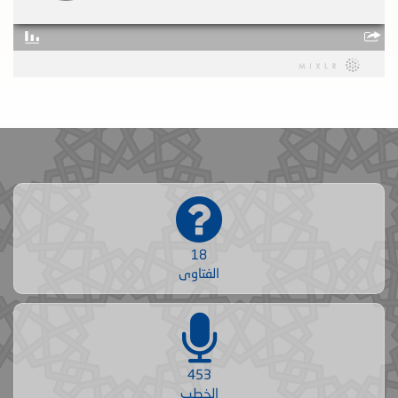
18
الفتاوى
453
الخطب