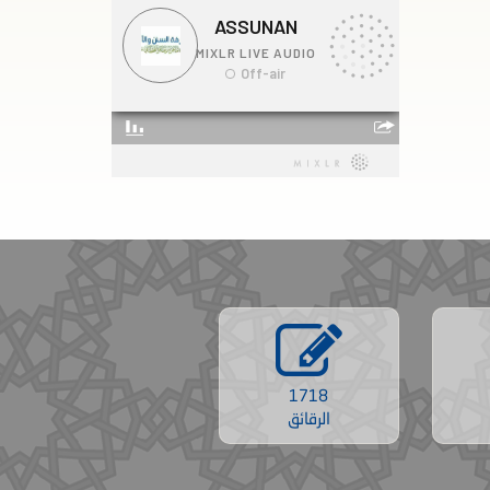
1718
الرقائق