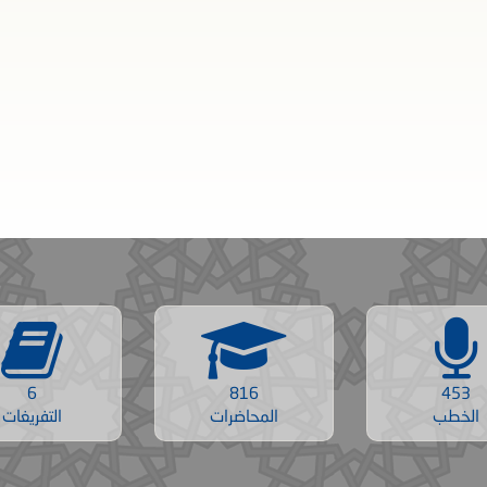
6
816
453
الخطب
المحاضرات
التفريغات