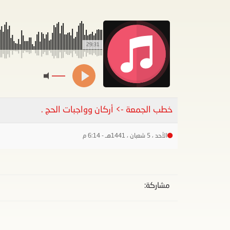
29:31
خطب الجمعة -> أركان وواجبات الحج .
الأحد ، 5 شعبان ، 1441هـ - 6:14 م
مشاركة: