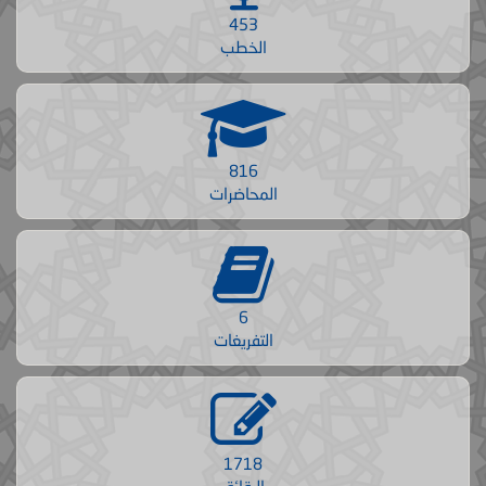
453
الخطب
816
المحاضرات
6
التفريغات
1718