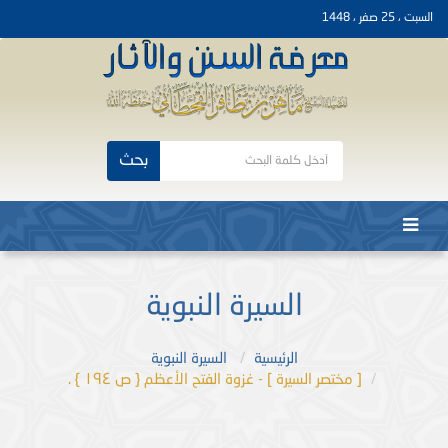
السبت ، 25 صفر ، 1448
بحث
السيرة النبوية
الرئيسية
السيرة النبوية
[ مختصر السيرة ] - غزوة الفتح الأعظم { ص ١٩٤ } .