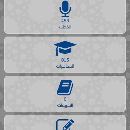
453
الخطب
816
المحاضرات
6
التفريغات