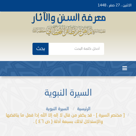
الاثنين ، 27 صفر ، 1448
بحث
السيرة النبوية
الرئيسية
السيرة النبوية
[ مختصر السيرة ] - قد يكفر من قال لا إله إلا الله إذا فعل ما يناقضها
والإستدلال لذلك بسبعة أدلة { ص ٤٦ } .