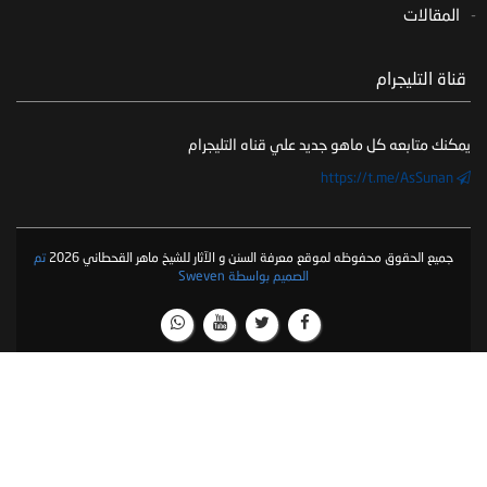
المقالات
‏ قناة التليجرام
يمكنك متابعه كل ماهو جديد علي قناه التليجرام
https://t.me/AsSunan
جميع الحقوق محفوظه لموقع معرفة السنن و الآثار للشيخ ماهر القحطاني 2026
تم
الصميم بواسطة Sweven