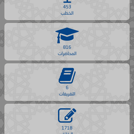
453
الخطب
816
المحاضرات
6
التفريغات
1718