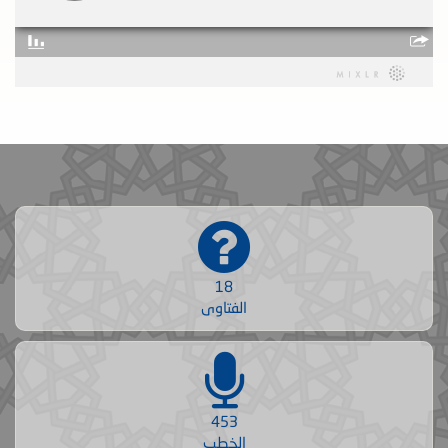
18
الفتاوى
453
الخطب