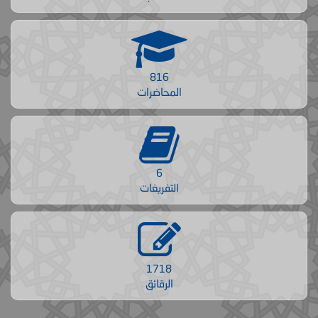
816
المحاضرات
6
التفريغات
1718
الرقائق