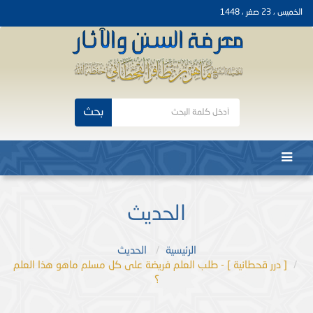
الخميس ، 23 صفر ، 1448
بحث
الحديث
الرئيسية
الحديث
[ درر قحطانية ] - طلب العلم فريضة على كل مسلم ماهو هذا العلم
؟