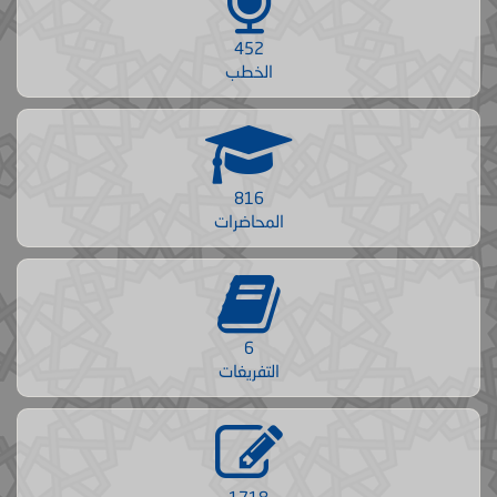
452
الخطب
816
المحاضرات
6
التفريغات