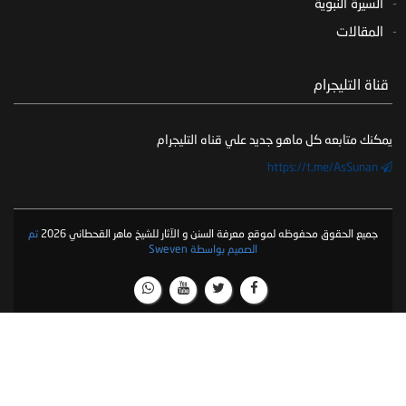
السيرة النبوية
المقالات
‏ قناة التليجرام
يمكنك متابعه كل ماهو جديد علي قناه التليجرام
https://t.me/AsSunan
جميع الحقوق محفوظه لموقع معرفة السنن و الآثار للشيخ ماهر القحطاني 2026
تم
الصميم بواسطة Sweven