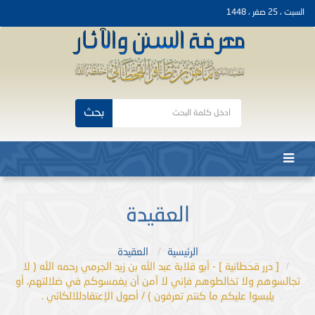
السبت ، 25 صفر ، 1448
بحث
العقيدة
الرئيسية
العقيدة
[ درر قحطانية ] - أبو قلابة عبد الله بن زيد الجرمي رحمه الله ( لا
تجالسوهم ولا تخالطوهم فإني لا آمن أن يغمسوكم في ضلالتهم، أو
يلبسوا عليكم ما كنتم تعرفون ) / أصول الإعتقادللالكائي .