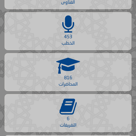
الفتاوى
453
الخطب
816
المحاضرات
6
التفريغات