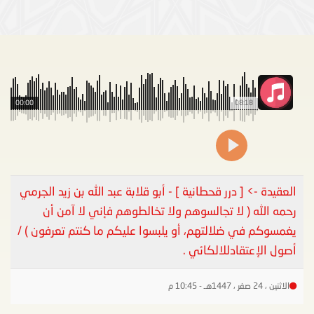
00:00
08:18
العقيدة -> [ درر قحطانية ] - أبو قلابة عبد الله بن زيد الجرمي
رحمه الله ( لا تجالسوهم ولا تخالطوهم فإني لا آمن أن
يغمسوكم في ضلالتهم، أو يلبسوا عليكم ما كنتم تعرفون ) /
أصول الإعتقادللالكائي .
الاثنين ، 24 صفر ، 1447هـ - 10:45 م