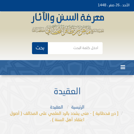
الأحد ، 26 صفر ، 1448
بحث
العقيدة
الرئيسية
العقيدة
[ درر قحطانية ] - متى يشدد بالرد العلمي على المخالف ( أصول
اعتقاد أهل السنة ) .