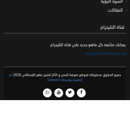
السيرة النبوية
المقالات
‏ قناة التليجرام
يمكنك متابعه كل ماهو جديد علي قناه التليجرام
https://t.me/AsSunan
جميع الحقوق محفوظه لموقع معرفة السنن و الآثار للشيخ ماهر القحطاني 2026
تم
الصميم بواسطة Sweven