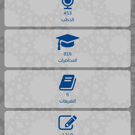
453
الخطب
816
المحاضرات
6
التفريغات